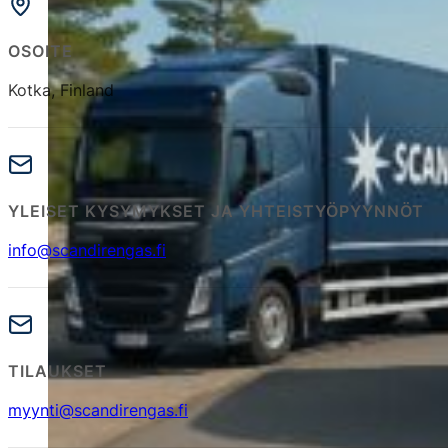
OSOITE
Kotka, Finland
YLEISET KYSYMYKSET JA YHTEISTYÖPYYNNÖT
info@scandirengas.fi
TILAUKSET
myynti@scandirengas.fi