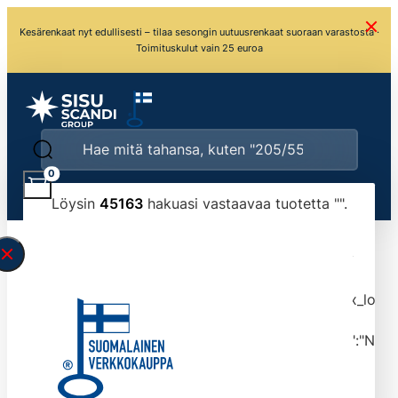
Kesärenkaat nyt edullisesti – tilaa sesongin uutuusrenkaat suoraan varastosta ·
Toimituskulut vain 25 euroa
0
Löysin
45163
hakuasi vastaavaa tuotetta "
".
\" found.<\/span><br>Make sure you have
typed the search query correctly.<br>Currently
you can search by title or content.","post_type":
["product"],"ajax_loader_animation":"ripple","ajax_load
tmlmvi","meta_query":
[{"key":"_stock","value":"4","compare":">=","type":"NUM
data-original-query-vars="[]" data-page="1"
data-max-pages="4517" data-start="1" data-