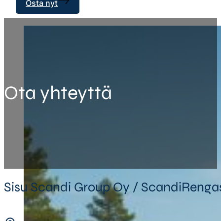
Osta nyt
Ota yhteyttä
Sisu Scandi Group Oy / ScandiRengas