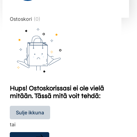
end="10">
Ostoskori
(0)
Hups! Ostoskorissasi ei ole vielä
mitään. Tässä mitä voit tehdä:
Sulje ikkuna
tai