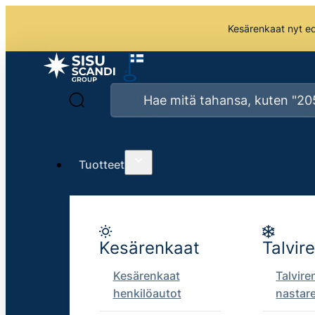
Kesärenkaat nyt edu
Tuotteet
Kesärenkaat
Talvir
Kesärenkaat
Talvire
henkilöautot
nastar