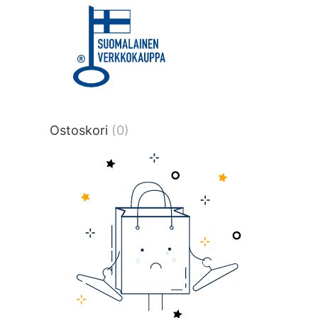
title or content.","post_type":
["product"],"ajax_loader_animation":"ripp
tmlmvi","meta_query":
[{"key":"_stock","value":"4","compare":">
data-original-query-vars="[]" data-page
pages="643" data-start="1" data-end="
Ostoskori
(0)