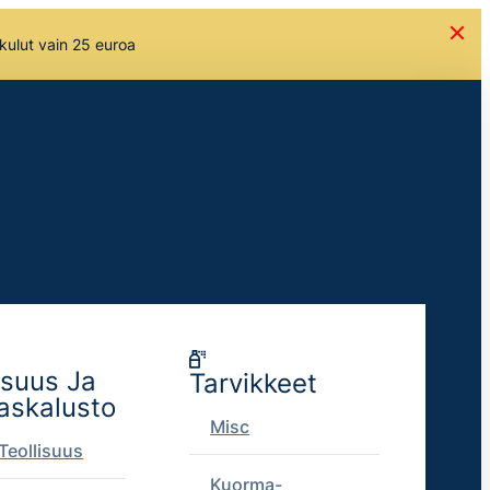
skulut vain 25 euroa
isuus Ja
Tarvikkeet
askalusto
Misc
Teollisuus
Kuorma-