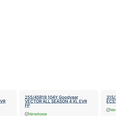
255/45R19 104Y Goodyear
315/
EVR
VECTOR ALL SEASON 4 XL EVR
ECST
FP
Var
Varastossa