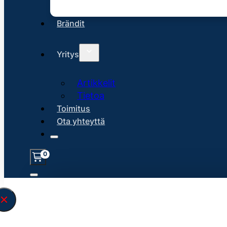
Brändit
Yritys
Artikkelit
Tietoa
Toimitus
Ota yhteyttä
0
Löysin
6423
hakuasi vastaavaa tuo
\" found.<\/span><br>Make sure you hav
search query correctly.<br>Currently yo