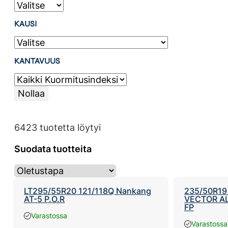
KAUSI
KANTAVUUS
Nollaa
6423 tuotetta löytyi
Suodata tuotteita
LT295/55R20 121/118Q Nankang
235/50R19
AT-5 P.O.R
VECTOR AL
FP
Varastossa
Varastossa