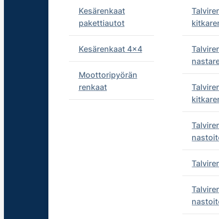
Kesärenkaat
Talvire
pakettiautot
kitkare
Kesärenkaat 4x4
Talvire
nastar
Moottoripyörän
renkaat
Talvire
kitkare
Talvire
nastoit
Talvir
Talvire
nastoit