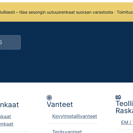
llisesti – tilaa sesongin uutuusrenkaat suoraan varastosta · Toimitu
Teoll
Vanteet
enkaat
Rask
Kevytmetallivanteet
nkaat
EM / 
enkaat
Teräsvanteet