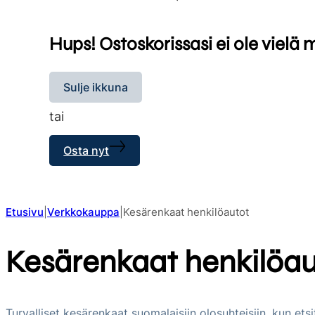
Hups! Ostoskorissasi ei ole vielä 
Sulje ikkuna
tai
Osta nyt
Etusivu
Verkkokauppa
Kesärenkaat henkilöautot
Kesärenkaat henkilöau
Turvalliset kesärenkaat suomalaisiin olosuhteisiin, kun etsi