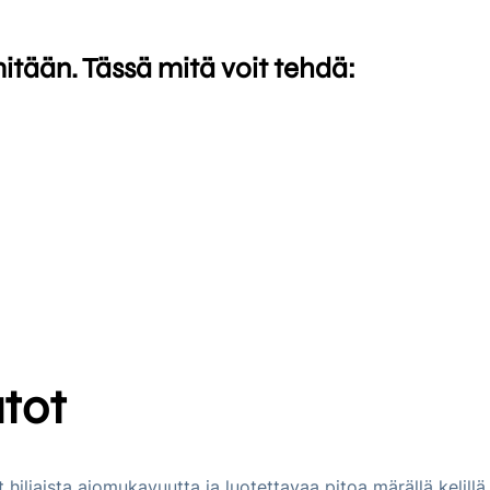
mitään. Tässä mitä voit tehdä:
tot
t hiljaista ajomukavuutta ja luotettavaa pitoa märällä kelillä.