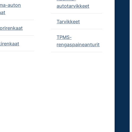
ma-auton
autotarvikkeet
aat
Tarvikkeet
orirenkaat
TPMS-
kirenkaat
rengaspaineanturit