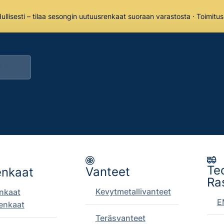
llisesti – tilaa sesongin uutuusrenkaat suoraan varastosta · Toimitu
Te
Vanteet
enkaat
Ra
Pikal
Kevytmetallivanteet
enkaat
E
enkaat
 josta löydät renkaat ja
Teräsvanteet