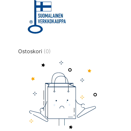
Ostoskori
(0)
Tilaus ja toimitusehdot
Tietosuojaseloste
© Scandirengas.fi. All rights reserved.