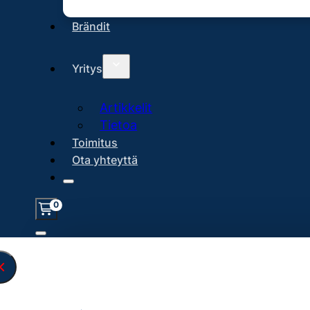
Brändit
Yritys
Artikkelit
Tietoa
Toimitus
Ota yhteyttä
Maksutavat
0
Löysin
44977
hakuasi vastaavaa tuo
Haku
Näytä kaikki tuotteet