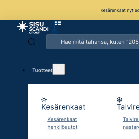
Kesärenkaat nyt edu
Kirjaudu
Käyttäjätunnus tai sähköpostiosoite
*
Vaaditaan
Salasana
*
Vaaditaan
Tuotteet
Muista minut
Kirjaudu sisään
Salasana unohtunut?
Kesärenkaat
Talvir
Kesärenkaat
Talvir
henkilöautot
nastar
Scandirengas on Sisu Scandi Groupin verkkokauppa,