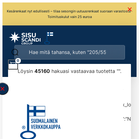
Kesärenkaat nyt edullisesti – tilaa sesongin uutuusrenkaat suoraan varastosta ·
Toimituskulut vain 25 euroa
0
Löysin
45160
hakuasi vastaavaa tuotetta "
".
\" found.<\/span><br>Make sure you have
typed the search query correctly.<br>Currently
you can search by title or content.","post_type":
["product"],"ajax_loader_animation":"ripple","ajax_load
tmlmvi","meta_query":
[{"key":"_stock","value":"4","compare":">=","type":"NUM
data-original-query-vars="[]" data-page="1"
data-max-pages="4516" data-start="1" data-