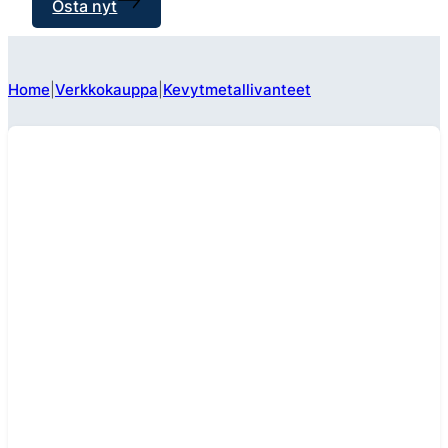
Osta nyt
Home
Verkkokauppa
Kevytmetallivanteet