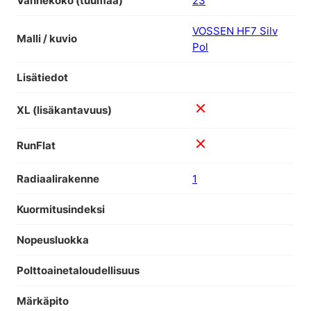
Vannekoko (tuumaa)
23
VOSSEN HF7 Silv
Malli / kuvio
Pol
Lisätiedot
XL (lisäkantavuus)
RunFlat
Radiaalirakenne
1
Kuormitusindeksi
Nopeusluokka
Polttoainetaloudellisuus
Märkäpito