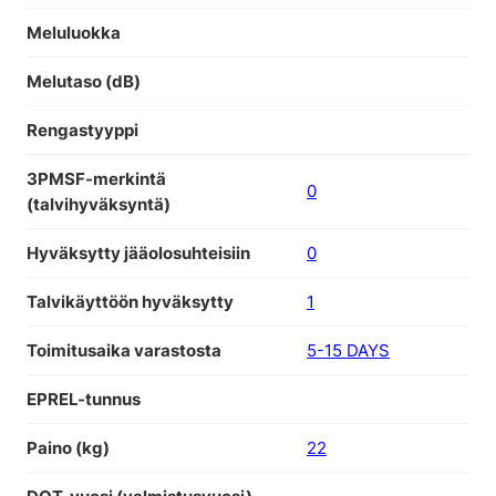
Meluluokka
Melutaso (dB)
Rengastyyppi
3PMSF-merkintä
0
(talvihyväksyntä)
Hyväksytty jääolosuhteisiin
0
Talvikäyttöön hyväksytty
1
Toimitusaika varastosta
5-15 DAYS
EPREL-tunnus
Paino (kg)
22