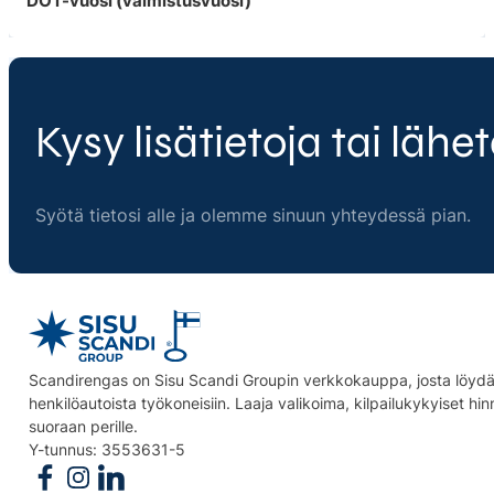
DOT-vuosi (valmistusvuosi)
Kysy lisätietoja tai lähet
Syötä tietosi alle ja olemme sinuun yhteydessä pian.
Scandirengas on Sisu Scandi Groupin verkkokauppa, josta löydät
henkilöautoista työkoneisiin. Laaja valikoima, kilpailukykyiset hi
suoraan perille.
Y-tunnus: 3553631-5
Follow us on Facebook
Follow us on Instagram
Follow us on Linkedin