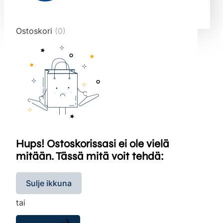
end="10">
Ostoskori
(0)
Hups! Ostoskorissasi ei ole vielä
mitään. Tässä mitä voit tehdä:
Sulje ikkuna
tai