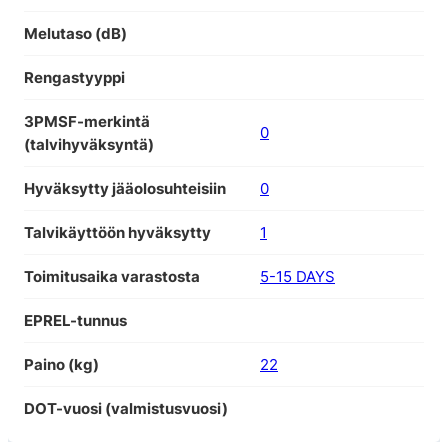
Melutaso (dB)
Rengastyyppi
3PMSF-merkintä
0
(talvihyväksyntä)
Hyväksytty jääolosuhteisiin
0
Talvikäyttöön hyväksytty
1
Toimitusaika varastosta
5-15 DAYS
EPREL-tunnus
Paino (kg)
22
DOT-vuosi (valmistusvuosi)