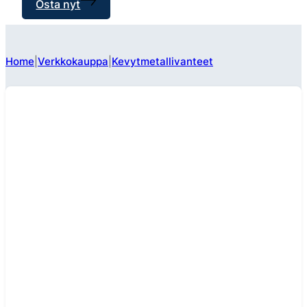
Osta nyt
Home
Verkkokauppa
Kevytmetallivanteet