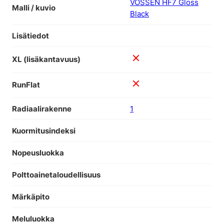
VOSSEN HF7 Gloss
Malli / kuvio
Black
Lisätiedot
XL (lisäkantavuus)
RunFlat
Radiaalirakenne
1
Kuormitusindeksi
Nopeusluokka
Polttoainetaloudellisuus
Märkäpito
Meluluokka