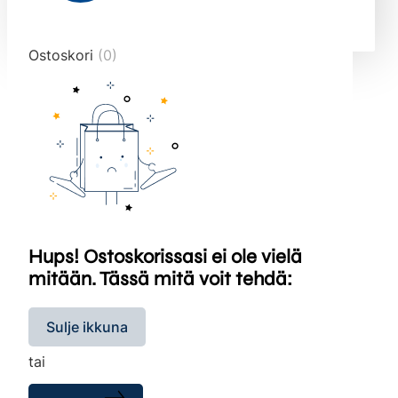
end="10">
Ostoskori
(0)
Hups! Ostoskorissasi ei ole vielä
mitään. Tässä mitä voit tehdä:
Sulje ikkuna
tai