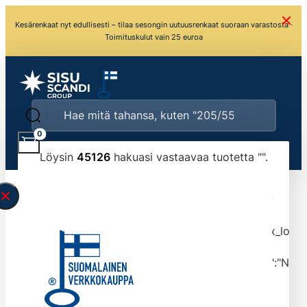
Kesärenkaat nyt edullisesti – tilaa sesongin uutuusrenkaat suoraan varastosta ·
Toimituskulut vain 25 euroa
0
Löysin
45126
hakuasi vastaavaa tuotetta "
".
\" found.<\/span><br>Make sure you have
typed the search query correctly.<br>Currently
you can search by title or content.","post_type":
["product"],"ajax_loader_animation":"ripple","ajax_load
tmlmvi","meta_query":
[{"key":"_stock","value":"4","compare":">=","type":"NUM
data-original-query-vars="[]" data-page="1"
data-max-pages="4513" data-start="1" data-