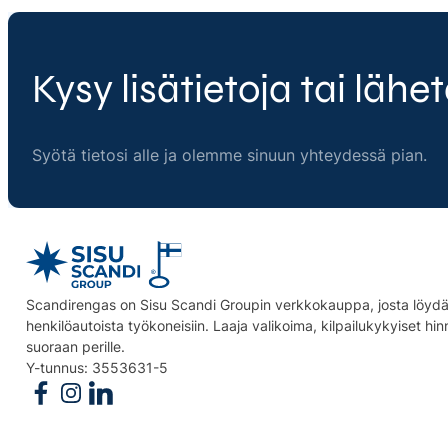
Kysy lisätietoja tai lähet
Syötä tietosi alle ja olemme sinuun yhteydessä pian.
Scandirengas on Sisu Scandi Groupin verkkokauppa, josta löydät
henkilöautoista työkoneisiin. Laaja valikoima, kilpailukykyiset hi
suoraan perille.
Y-tunnus: 3553631-5
Follow us on Facebook
Follow us on Instagram
Follow us on Linkedin