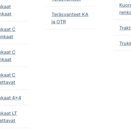
Kuor
nkaat
renk
nkaat
Teräsvanteet KA
ja OTR
Trakt
nkaat C
enkaat
Truk
nkaat C
nkaat
nkaat C
ettavat
enkaat 4x4
nkaat LT
ettavat