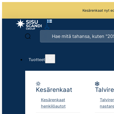
Kesärenkaat nyt edu
Tuotteet
Kesärenkaat
Talvir
Kesärenkaat
Talvire
henkilöautot
nastar