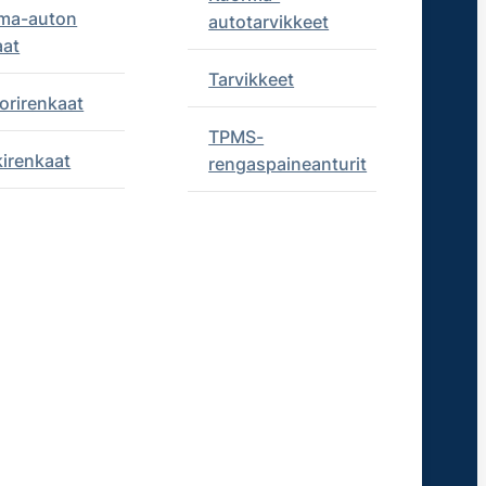
ma-auton
autotarvikkeet
aat
Tarvikkeet
orirenkaat
TPMS-
kirenkaat
rengaspaineanturit