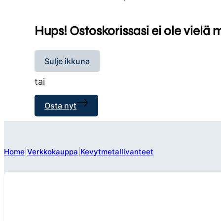
Hups! Ostoskorissasi ei ole vielä 
Sulje ikkuna
tai
Osta nyt
Home
Verkkokauppa
Kevytmetallivanteet