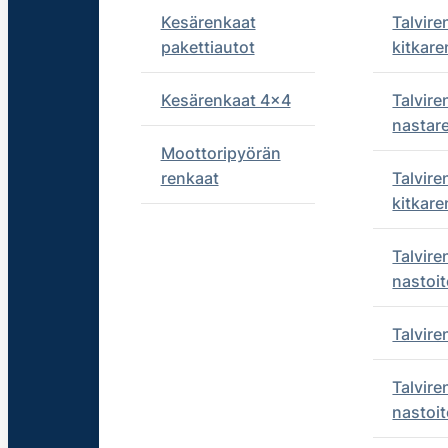
Kesärenkaat
Talvire
pakettiautot
kitkare
Kesärenkaat 4x4
Talvire
nastar
Moottoripyörän
renkaat
Talvire
kitkare
Talvire
nastoit
Talvir
Talvire
nastoit