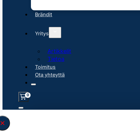
Brändit
Yritys
Artikkelit
Tietoa
Toimitus
Ota yhteyttä
0
Löysin
45115
hakuasi vastaavaa tu
\" found.<\/span><br>Make sure you hav
search query correctly.<br>Currently yo