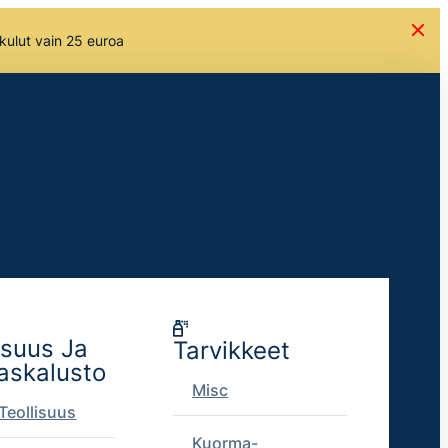
skulut vain 25 euroa
isuus Ja
Tarvikkeet
askalusto
Misc
Teollisuus
Kuorma-