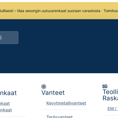
llisesti – tilaa sesongin uutuusrenkaat suoraan varastosta · Toimitu
Teoll
Vanteet
enkaat
Rask
Kevytmetallivanteet
nkaat
EM / 
enkaat
Teräsvanteet