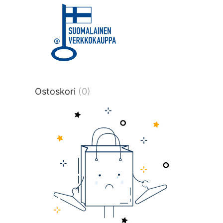
title or content.","post_type":
["product"],"ajax_loader_animation":"ripp
tmlmvi","meta_query":
[{"key":"_stock","value":"4","compare":">
data-original-query-vars="[]" data-page
pages="4512" data-start="1" data-end="
Ostoskori
(0)