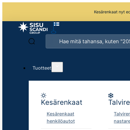
Kesärenkaat nyt edu
Tuotteet
Kesärenkaat
Talvir
Kesärenkaat
Talvire
henkilöautot
nastar