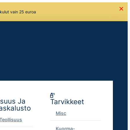
skulut vain 25 euroa
isuus Ja
Tarvikkeet
askalusto
Misc
Teollisuus
Kuorma-