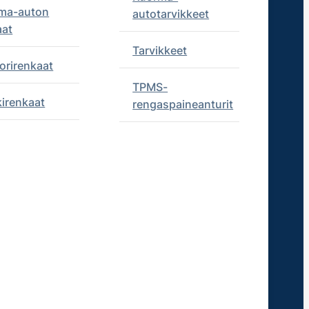
ma-auton
autotarvikkeet
aat
Tarvikkeet
orirenkaat
TPMS-
kirenkaat
rengaspaineanturit