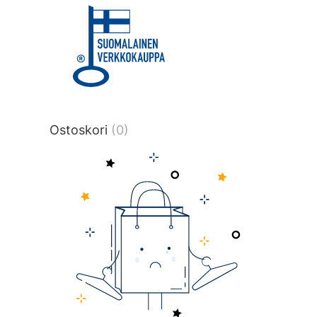
title or content.","post_type":
["product"],"ajax_loader_animation":"ripp
tmlmvi","meta_query":
[{"key":"_stock","value":"4","compare":">
data-original-query-vars="[]" data-page
pages="4518" data-start="1" data-end="
Ostoskori
(0)