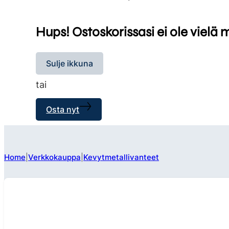
Hups! Ostoskorissasi ei ole vielä 
Sulje ikkuna
tai
Osta nyt
Home
Verkkokauppa
Kevytmetallivanteet