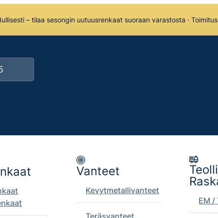
llisesti – tilaa sesongin uutuusrenkaat suoraan varastosta · Toimitu
Teoll
Vanteet
enkaat
Rask
Kevytmetallivanteet
nkaat
EM / 
enkaat
Teräsvanteet