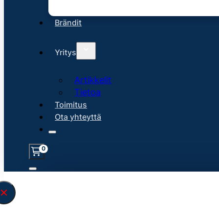
Brändit
Yritys
Artikkelit
Tietoa
Toimitus
Ota yhteyttä
0
Löysin
45176
hakuasi vastaavaa tu
\" found.<\/span><br>Make sure you hav
search query correctly.<br>Currently yo