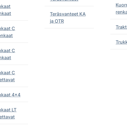
Kuor
nkaat
renk
nkaat
Teräsvanteet KA
ja OTR
Trakt
nkaat C
enkaat
Truk
nkaat C
nkaat
nkaat C
ettavat
enkaat 4x4
nkaat LT
ettavat