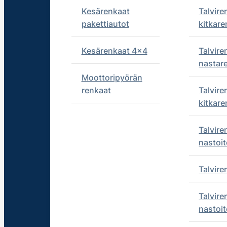
Kesärenkaat
Talvire
pakettiautot
kitkare
Kesärenkaat 4x4
Talvire
nastar
Moottoripyörän
renkaat
Talvire
kitkare
Talvire
nastoit
Talvir
Talvire
nastoit