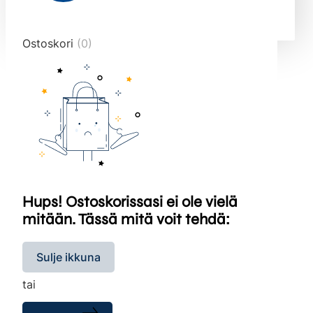
end="10">
Ostoskori
(0)
Hups! Ostoskorissasi ei ole vielä
mitään. Tässä mitä voit tehdä:
Sulje ikkuna
tai