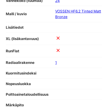
Vannekoko (tuumaa)
24
VOSSEN HF6.2 Tinted Matt
Malli / kuvio
Bronze
Lisätiedot
XL (lisäkantavuus)
RunFlat
Radiaalirakenne
1
Kuormitusindeksi
Nopeusluokka
Polttoainetaloudellisuus
Märkäpito