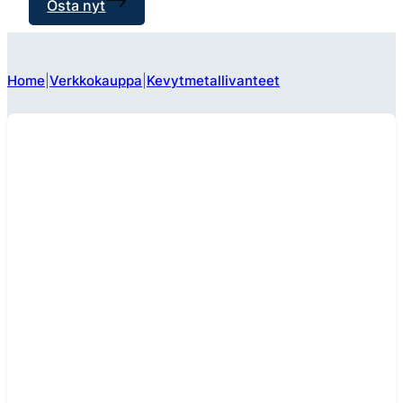
Osta nyt
Home
Verkkokauppa
Kevytmetallivanteet