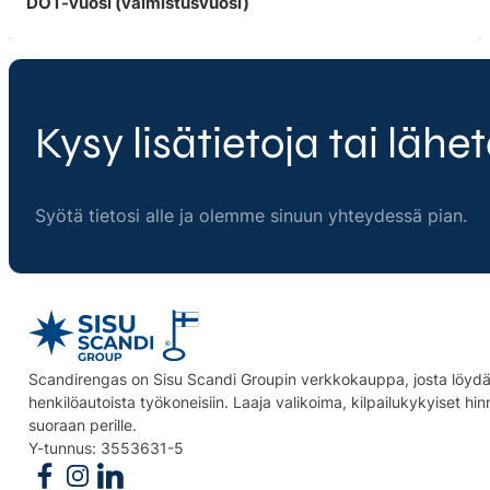
DOT-vuosi (valmistusvuosi)
Kysy lisätietoja tai lähet
Syötä tietosi alle ja olemme sinuun yhteydessä pian.
Scandirengas on Sisu Scandi Groupin verkkokauppa, josta löydät
henkilöautoista työkoneisiin. Laaja valikoima, kilpailukykyiset hi
suoraan perille.
Y-tunnus: 3553631-5
Follow us on Facebook
Follow us on Instagram
Follow us on Linkedin