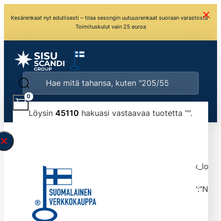
Kesärenkaat nyt edullisesti – tilaa sesongin uutuusrenkaat suoraan varastosta ·
Toimituskulut vain 25 euroa
0
Löysin
45110
hakuasi vastaavaa tuotetta "
".
\" found.<\/span><br>Make sure you have
typed the search query correctly.<br>Currently
you can search by title or content.","post_type":
["product"],"ajax_loader_animation":"ripple","ajax_load
tmlmvi","meta_query":
[{"key":"_stock","value":"4","compare":">=","type":"NUM
data-original-query-vars="[]" data-page="1"
data-max-pages="4511" data-start="1" data-