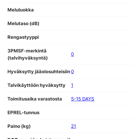
Meluluokka
Melutaso (dB)
Rengastyyppi
3PMSF-merkintä
0
(talvihyväksyntä)
Hyväksytty jääolosuhteisiin
0
Talvikäyttöön hyväksytty
1
Toimitusaika varastosta
5-15 DAYS
EPREL-tunnus
Paino (kg)
21