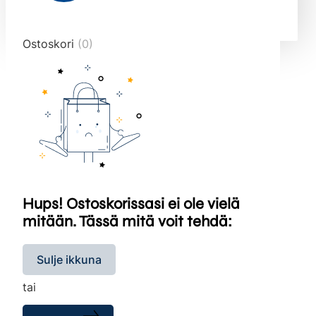
end="10">
Ostoskori
(0)
Hups! Ostoskorissasi ei ole vielä
mitään. Tässä mitä voit tehdä:
Sulje ikkuna
tai