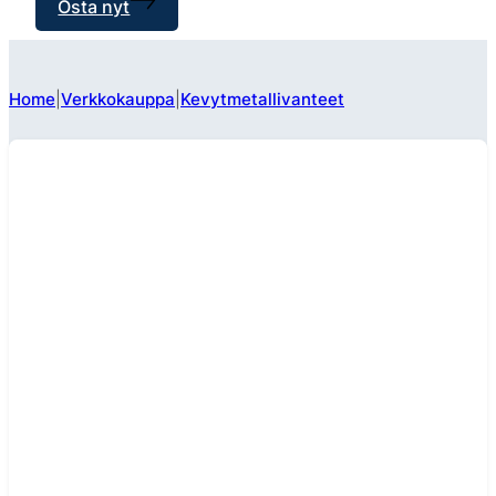
Osta nyt
Home
Verkkokauppa
Kevytmetallivanteet