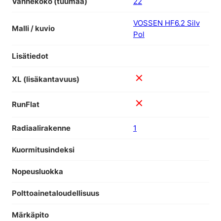
Vannekoko (tuumaa)
22
VOSSEN HF6.2 Silv
Malli / kuvio
Pol
Lisätiedot
XL (lisäkantavuus)
RunFlat
Radiaalirakenne
1
Kuormitusindeksi
Nopeusluokka
Polttoainetaloudellisuus
Märkäpito