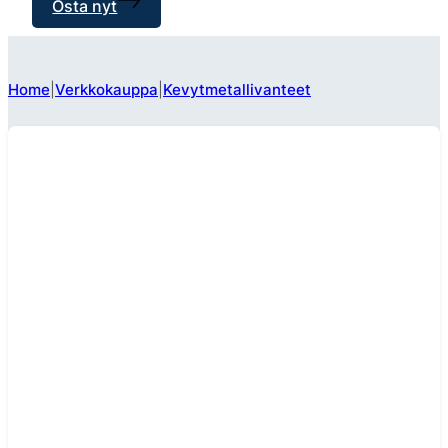
Osta nyt
Home
Verkkokauppa
Kevytmetallivanteet