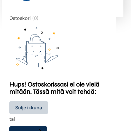
end="10">
Ostoskori
(0)
Hups! Ostoskorissasi ei ole vielä
mitään. Tässä mitä voit tehdä:
Sulje ikkuna
tai