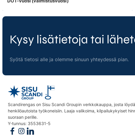
DOT-vuosi (valmistusvuosi)
Kysy lisätietoja tai lähet
Syötä tietosi alle ja olemme sinuun yhteydessä pian.
Scandirengas on Sisu Scandi Groupin verkkokauppa, josta löydät
henkilöautoista työkoneisiin. Laaja valikoima, kilpailukykyiset hi
suoraan perille.
Y-tunnus: 3553631-5
Follow us on Facebook
Follow us on Instagram
Follow us on Linkedin