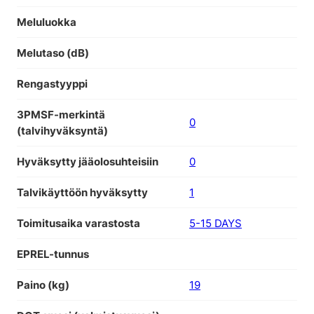
Meluluokka
Melutaso (dB)
Rengastyyppi
3PMSF-merkintä
0
(talvihyväksyntä)
Hyväksytty jääolosuhteisiin
0
Talvikäyttöön hyväksytty
1
Toimitusaika varastosta
5-15 DAYS
EPREL-tunnus
Paino (kg)
19