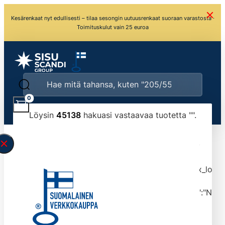
Kesärenkaat nyt edullisesti – tilaa sesongin uutuusrenkaat suoraan varastosta ·
Toimituskulut vain 25 euroa
0
Löysin
45138
hakuasi vastaavaa tuotetta "
".
\" found.<\/span><br>Make sure you have
typed the search query correctly.<br>Currently
you can search by title or content.","post_type":
["product"],"ajax_loader_animation":"ripple","ajax_load
tmlmvi","meta_query":
[{"key":"_stock","value":"4","compare":">=","type":"NUM
data-original-query-vars="[]" data-page="1"
data-max-pages="4514" data-start="1" data-