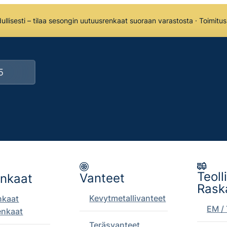
llisesti – tilaa sesongin uutuusrenkaat suoraan varastosta · Toimitu
Teoll
Vanteet
enkaat
Rask
Kevytmetallivanteet
nkaat
EM / 
enkaat
Teräsvanteet