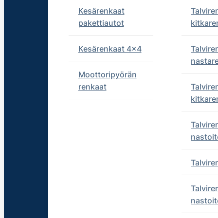
Kesärenkaat
Talvire
pakettiautot
kitkare
Kesärenkaat 4x4
Talvire
nastar
Moottoripyörän
renkaat
Talvire
kitkare
Talvire
nastoit
Talvir
Talvire
nastoit