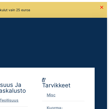
skulut vain 25 euroa
isuus Ja
Tarvikkeet
askalusto
Misc
Teollisuus
Kuorma-