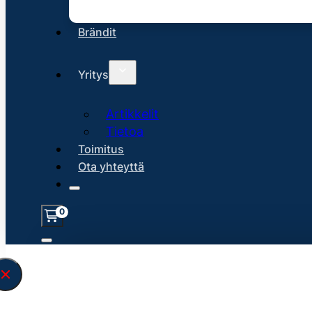
Brändit
Yritys
Artikkelit
Tietoa
Toimitus
Ota yhteyttä
0
Löysin
45220
hakuasi vastaavaa tu
\" found.<\/span><br>Make sure you hav
search query correctly.<br>Currently yo