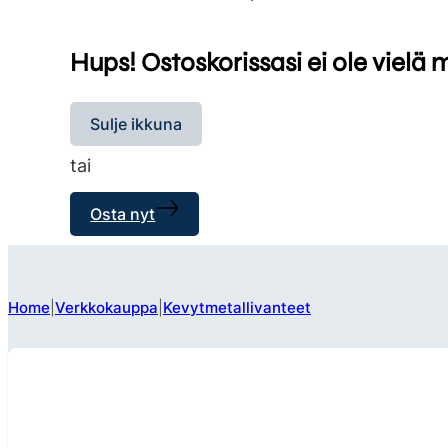
Hups! Ostoskorissasi ei ole vielä 
Sulje ikkuna
tai
Osta nyt
Home
Verkkokauppa
Kevytmetallivanteet