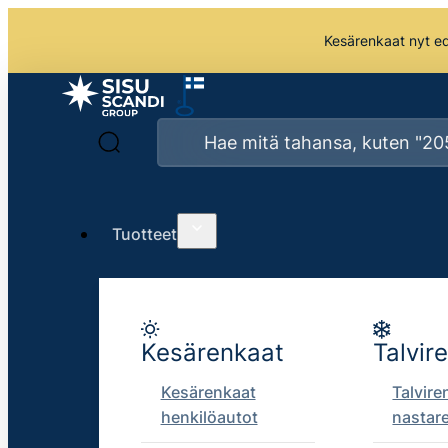
Kesärenkaat nyt edu
Tuotteet
Kesärenkaat
Talvir
Kesärenkaat
Talvire
henkilöautot
nastar