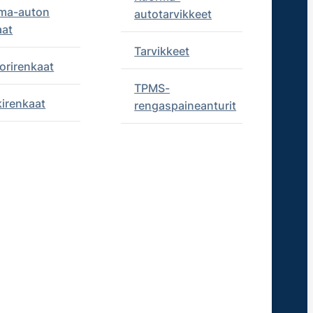
ma-auton
autotarvikkeet
aat
Tarvikkeet
orirenkaat
TPMS-
kirenkaat
rengaspaineanturit