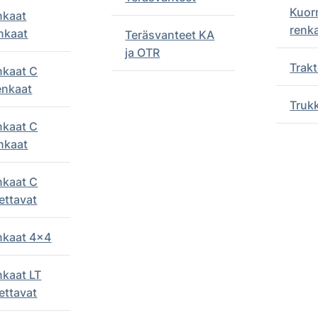
Kuor
nkaat
renk
nkaat
Teräsvanteet KA
ja OTR
Trakt
nkaat C
enkaat
Truk
nkaat C
nkaat
nkaat C
ettavat
enkaat 4x4
nkaat LT
ettavat