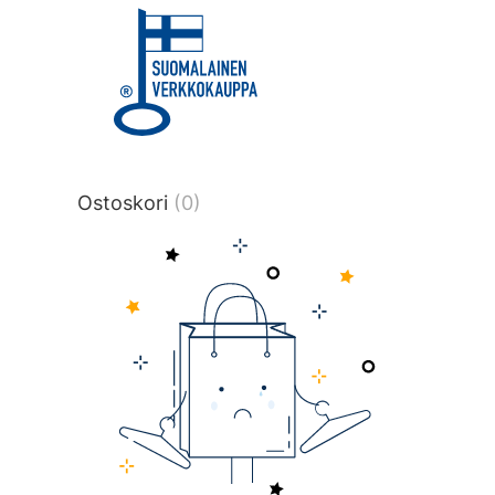
title or content.","post_type":
["product"],"ajax_loader_animation":"ripp
tmlmvi","meta_query":
[{"key":"_stock","value":"4","compare":">
data-original-query-vars="[]" data-page
pages="4522" data-start="1" data-end=
Ostoskori
(0)