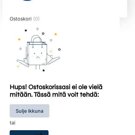
end="10">
Ostoskori
(0)
Hups! Ostoskorissasi ei ole vielä
mitään. Tässä mitä voit tehdä:
Sulje ikkuna
tai