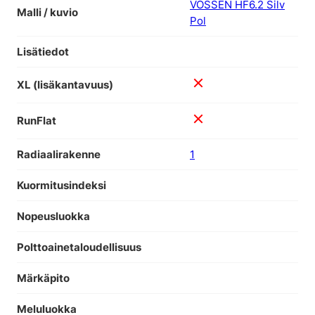
VOSSEN HF6.2 Silv
Malli / kuvio
Pol
Lisätiedot
XL (lisäkantavuus)
RunFlat
Radiaalirakenne
1
Kuormitusindeksi
Nopeusluokka
Polttoainetaloudellisuus
Märkäpito
Meluluokka