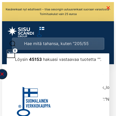
Kesärenkaat nyt edullisesti – tilaa sesongin uutuusrenkaat suoraan varastosta ·
Toimituskulut vain 25 euroa
0
Löysin
45153
hakuasi vastaavaa tuotetta "
".
\" found.<\/span><br>Make sure you have
typed the search query correctly.<br>Currently
you can search by title or content.","post_type":
["product"],"ajax_loader_animation":"ripple","ajax_load
tmlmvi","meta_query":
[{"key":"_stock","value":"4","compare":">=","type":"NUM
data-original-query-vars="[]" data-page="1"
data-max-pages="4516" data-start="1" data-