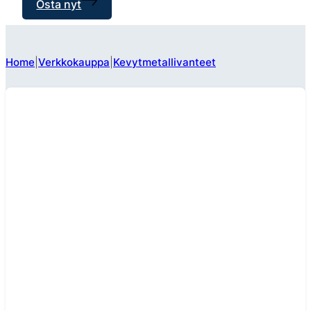
Osta nyt
Home
Verkkokauppa
Kevytmetallivanteet