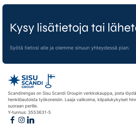
Kysy lisätietoja tai lähet
Syötä tietosi alle ja olemme sinuun yhteydessä pian.
Scandirengas on Sisu Scandi Groupin verkkokauppa, josta löydät
henkilöautoista työkoneisiin. Laaja valikoima, kilpailukykyiset hi
suoraan perille.
Y-tunnus: 3553631-5
Follow us on Facebook
Follow us on Instagram
Follow us on Linkedin