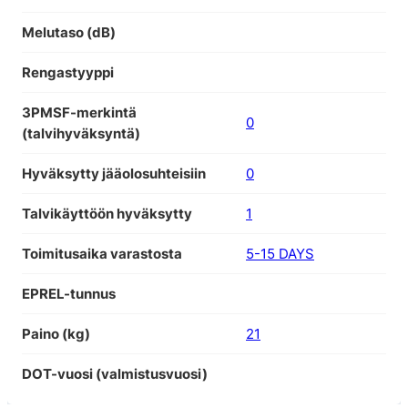
Melutaso (dB)
Rengastyyppi
3PMSF-merkintä
0
(talvihyväksyntä)
Hyväksytty jääolosuhteisiin
0
Talvikäyttöön hyväksytty
1
Toimitusaika varastosta
5-15 DAYS
EPREL-tunnus
Paino (kg)
21
DOT-vuosi (valmistusvuosi)