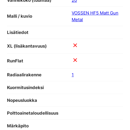
Vannekoko (tuumaa)
20
VOSSEN HF5 Matt Gun
Malli / kuvio
Metal
Lisätiedot
XL (lisäkantavuus)
RunFlat
Radiaalirakenne
1
Kuormitusindeksi
Nopeusluokka
Polttoainetaloudellisuus
Märkäpito