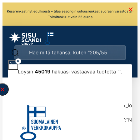
Kesärenkaat nyt edullisesti – tilaa sesongin uutuusrenkaat suoraan varastosta ·
Toimituskulut vain 25 euroa
0
Löysin
45019
hakuasi vastaavaa tuotetta "
".
\" found.<\/span><br>Make sure you have
typed the search query correctly.<br>Currently
you can search by title or content.","post_type":
["product"],"ajax_loader_animation":"ripple","ajax_load
tmlmvi","meta_query":
[{"key":"_stock","value":"4","compare":">=","type":"NUM
data-original-query-vars="[]" data-page="1"
data-max-pages="4502" data-start="1" data-