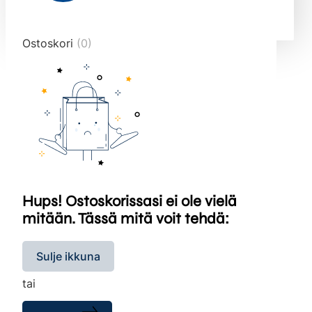
end="10">
Ostoskori
(0)
Hups! Ostoskorissasi ei ole vielä
mitään. Tässä mitä voit tehdä:
Sulje ikkuna
tai