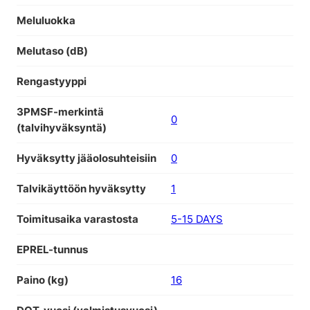
Meluluokka
Melutaso (dB)
Rengastyyppi
3PMSF-merkintä
0
(talvihyväksyntä)
Hyväksytty jääolosuhteisiin
0
Talvikäyttöön hyväksytty
1
Toimitusaika varastosta
5-15 DAYS
EPREL-tunnus
Paino (kg)
16