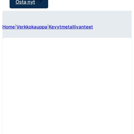
Osta nyt
Home
Verkkokauppa
Kevytmetallivanteet