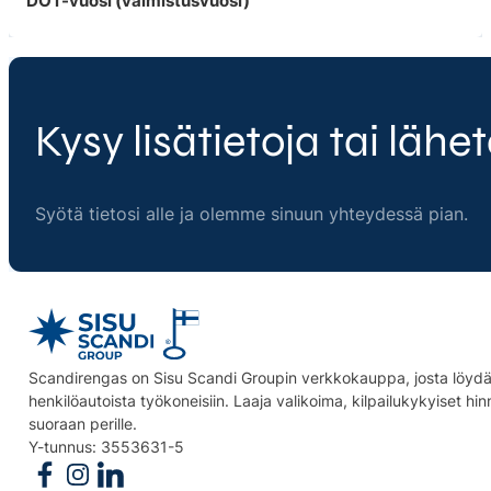
DOT-vuosi (valmistusvuosi)
Kysy lisätietoja tai lähet
Syötä tietosi alle ja olemme sinuun yhteydessä pian.
Scandirengas on Sisu Scandi Groupin verkkokauppa, josta löydät
henkilöautoista työkoneisiin. Laaja valikoima, kilpailukykyiset hi
suoraan perille.
Y-tunnus: 3553631-5
Follow us on Facebook
Follow us on Instagram
Follow us on Linkedin