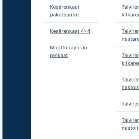
Kesärenkaat
Talvire
pakettiautot
kitkare
Kesärenkaat 4x4
Talvire
nastar
Moottoripyörän
renkaat
Talvire
kitkare
Talvire
nastoit
Talvir
Talvire
nastoit