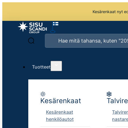
Kesärenkaat nyt edu
Tuotteet
Kesärenkaat
Talvir
Kesärenkaat
Talvire
henkilöautot
nastar