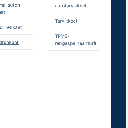
ma-auton
autotarvikkeet
aat
Tarvikkeet
orirenkaat
TPMS-
kirenkaat
rengaspaineanturit