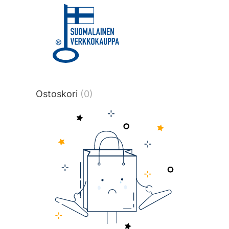
title or content.","post_type":
["product"],"ajax_loader_animation":"ripp
tmlmvi","meta_query":
[{"key":"_stock","value":"4","compare":">
data-original-query-vars="[]" data-page
pages="4527" data-start="1" data-end=
Ostoskori
(0)