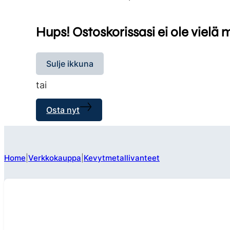
Hups! Ostoskorissasi ei ole vielä 
Sulje ikkuna
tai
Osta nyt
Home
Verkkokauppa
Kevytmetallivanteet