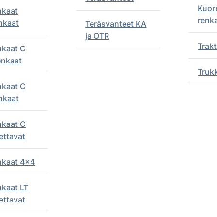
Kuor
nkaat
renk
nkaat
Teräsvanteet KA
ja OTR
Trakt
nkaat C
enkaat
Truk
nkaat C
nkaat
nkaat C
ettavat
enkaat 4x4
nkaat LT
ettavat