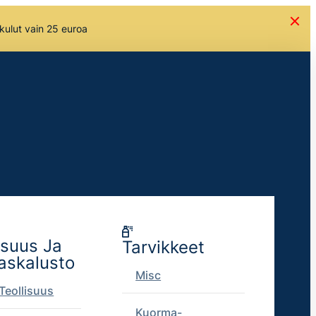
skulut vain 25 euroa
isuus Ja
Tarvikkeet
askalusto
Misc
Teollisuus
Kuorma-