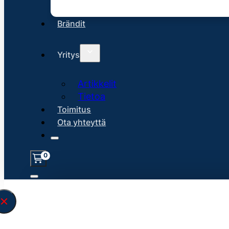
Brändit
Yritys
Artikkelit
Tietoa
Toimitus
Ota yhteyttä
0
Löysin
45263
hakuasi vastaavaa tu
\" found.<\/span><br>Make sure you hav
search query correctly.<br>Currently yo