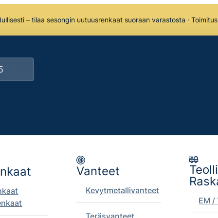
llisesti – tilaa sesongin uutuusrenkaat suoraan varastosta · Toimitu
Teoll
Vanteet
enkaat
Rask
Kevytmetallivanteet
nkaat
EM / 
enkaat
Teräsvanteet