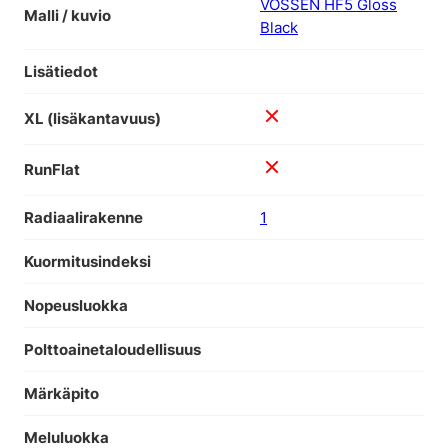
VOSSEN HF5 Gloss
Malli / kuvio
Black
Lisätiedot
XL (lisäkantavuus)
RunFlat
Radiaalirakenne
1
Kuormitusindeksi
Nopeusluokka
Polttoainetaloudellisuus
Märkäpito
Meluluokka