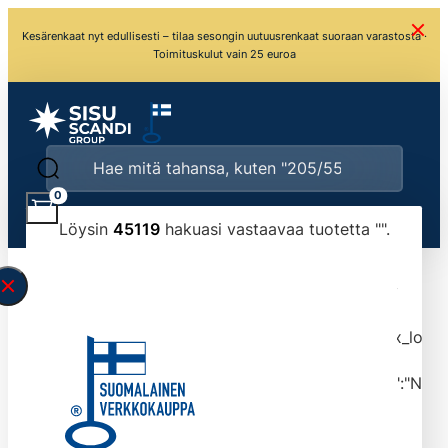
Kesärenkaat nyt edullisesti – tilaa sesongin uutuusrenkaat suoraan varastosta ·
Toimituskulut vain 25 euroa
0
Löysin
45119
hakuasi vastaavaa tuotetta "
".
\" found.<\/span><br>Make sure you have
typed the search query correctly.<br>Currently
you can search by title or content.","post_type":
["product"],"ajax_loader_animation":"ripple","ajax_load
tmlmvi","meta_query":
[{"key":"_stock","value":"4","compare":">=","type":"NUM
data-original-query-vars="[]" data-page="1"
data-max-pages="4512" data-start="1" data-