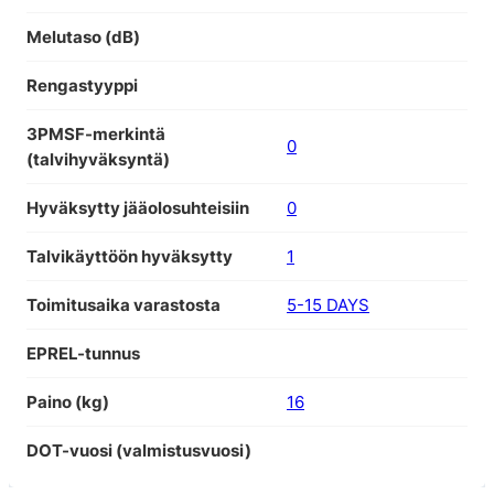
Melutaso (dB)
Rengastyyppi
3PMSF-merkintä
0
(talvihyväksyntä)
Hyväksytty jääolosuhteisiin
0
Talvikäyttöön hyväksytty
1
Toimitusaika varastosta
5-15 DAYS
EPREL-tunnus
Paino (kg)
16
DOT-vuosi (valmistusvuosi)