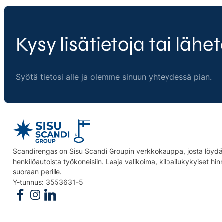
Kysy lisätietoja tai lähet
Syötä tietosi alle ja olemme sinuun yhteydessä pian.
Scandirengas on Sisu Scandi Groupin verkkokauppa, josta löydät
henkilöautoista työkoneisiin. Laaja valikoima, kilpailukykyiset hi
suoraan perille.
Y-tunnus: 3553631-5
Follow us on Facebook
Follow us on Instagram
Follow us on Linkedin