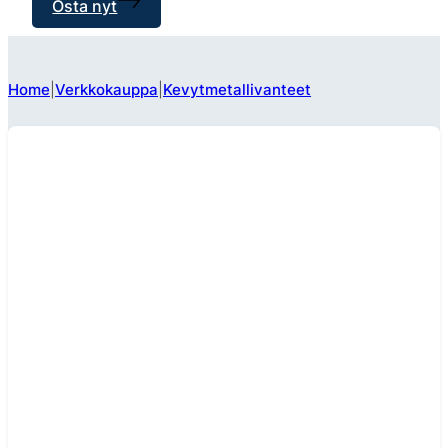
Osta nyt
Home
Verkkokauppa
Kevytmetallivanteet