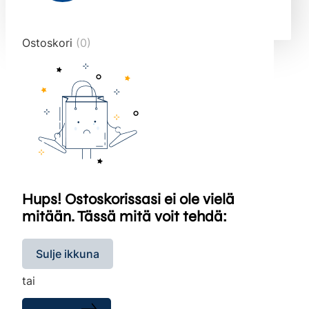
end="10">
Ostoskori
(0)
Hups! Ostoskorissasi ei ole vielä
mitään. Tässä mitä voit tehdä:
Sulje ikkuna
tai