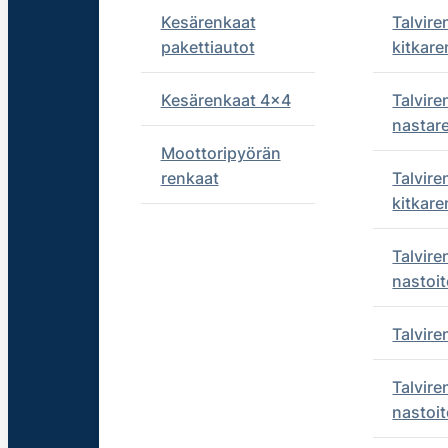
Kesärenkaat
Talvire
pakettiautot
kitkare
Kesärenkaat 4x4
Talvire
nastar
Moottoripyörän
renkaat
Talvire
kitkare
Talvire
nastoit
Talvir
Talvire
nastoit