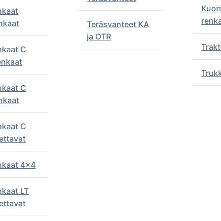
Kuor
nkaat
renk
nkaat
Teräsvanteet KA
ja OTR
Trakt
nkaat C
enkaat
Truk
nkaat C
nkaat
nkaat C
ettavat
enkaat 4x4
nkaat LT
ettavat