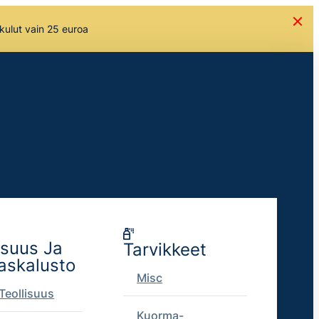
skulut vain 25 euroa
isuus Ja
Tarvikkeet
askalusto
Misc
Teollisuus
Kuorma-