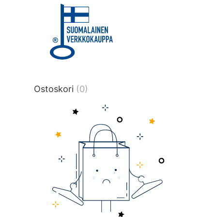
title or content.","post_type":
["product"],"ajax_loader_animation":"ripp
tmlmvi","meta_query":
[{"key":"_stock","value":"4","compare":">
data-original-query-vars="[]" data-page
pages="4518" data-start="1" data-end="
Ostoskori
(0)