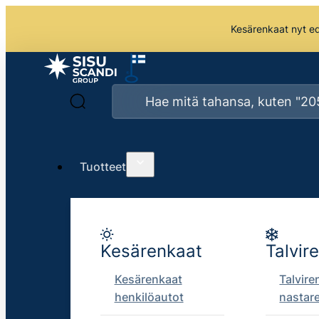
Kesärenkaat nyt edu
Tuotteet
Kesärenkaat
Talvir
Kesärenkaat
Talvire
henkilöautot
nastar