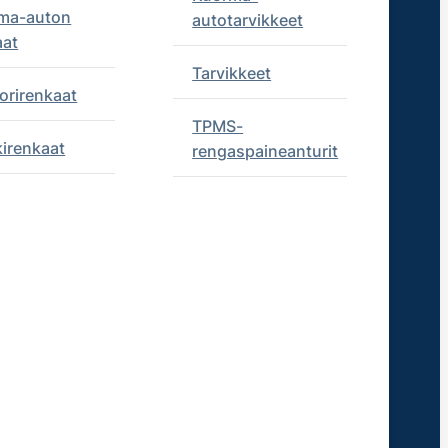
ma-auton
autotarvikkeet
aat
Tarvikkeet
orirenkaat
TPMS-
kirenkaat
rengaspaineanturit