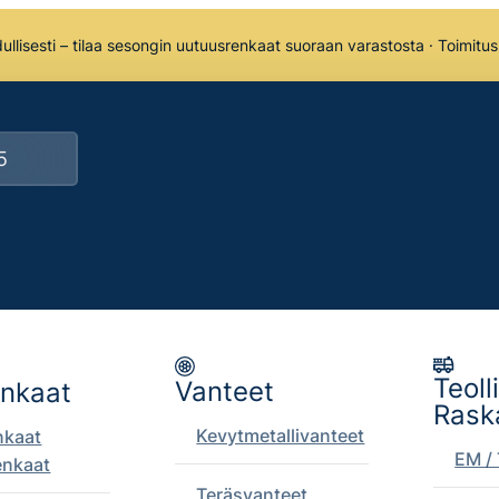
llisesti – tilaa sesongin uutuusrenkaat suoraan varastosta · Toimitu
Teoll
Vanteet
enkaat
Rask
Kevytmetallivanteet
nkaat
EM / 
enkaat
Teräsvanteet