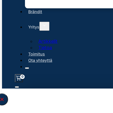
Brändit
Yritys
Artikkelit
Tietoa
Toimitus
Ota yhteyttä
0
Löysin
45176
hakuasi vastaavaa tu
\" found.<\/span><br>Make sure you hav
search query correctly.<br>Currently yo