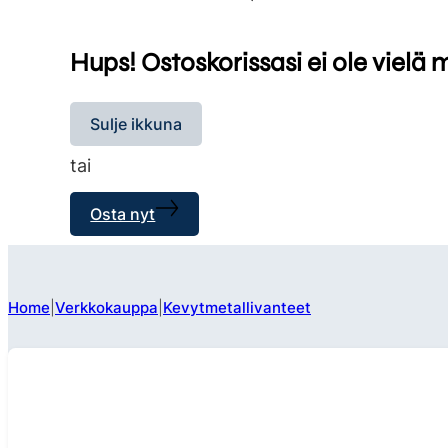
Hups! Ostoskorissasi ei ole vielä 
Sulje ikkuna
tai
Osta nyt
Home
Verkkokauppa
Kevytmetallivanteet