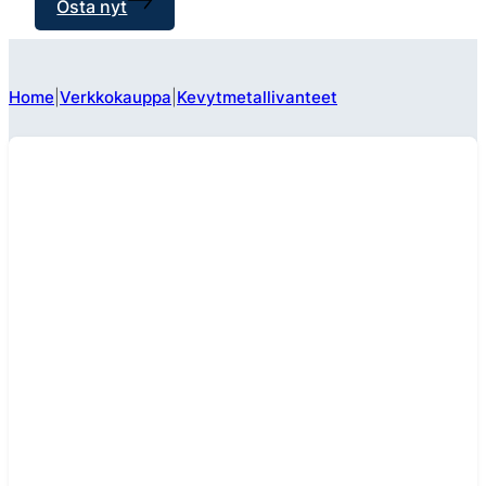
Osta nyt
Home
Verkkokauppa
Kevytmetallivanteet