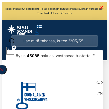
Kesärenkaat nyt edullisesti – tilaa sesongin uutuusrenkaat suoraan varastosta ·
Toimituskulut vain 25 euroa
0
Löysin
45085
hakuasi vastaavaa tuotetta "
".
\" found.<\/span><br>Make sure you have
typed the search query correctly.<br>Currently
you can search by title or content.","post_type":
["product"],"ajax_loader_animation":"ripple","ajax_load
tmlmvi","meta_query":
[{"key":"_stock","value":"4","compare":">=","type":"NUM
data-original-query-vars="[]" data-page="1"
data-max-pages="4509" data-start="1" data-