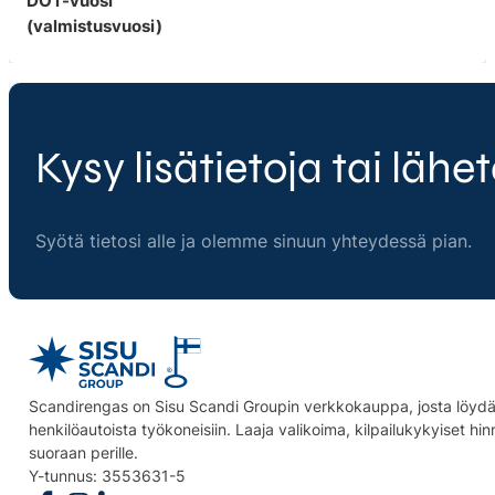
DOT-vuosi
(valmistusvuosi)
Kysy lisätietoja tai lähet
Syötä tietosi alle ja olemme sinuun yhteydessä pian.
Scandirengas on Sisu Scandi Groupin verkkokauppa, josta löydät
henkilöautoista työkoneisiin. Laaja valikoima, kilpailukykyiset hi
suoraan perille.
Y-tunnus: 3553631-5