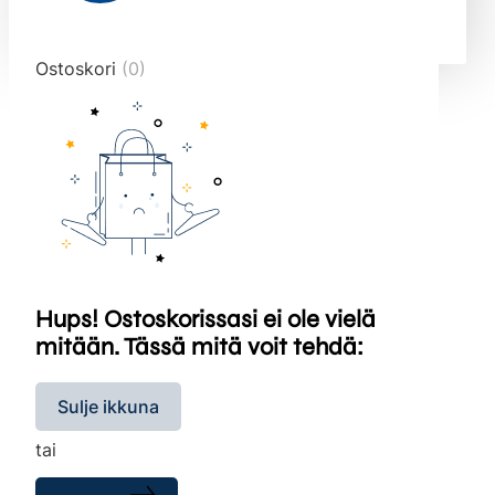
end="10">
Ostoskori
(0)
Hups! Ostoskorissasi ei ole vielä
mitään. Tässä mitä voit tehdä:
Sulje ikkuna
tai