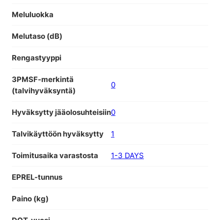
Meluluokka
Melutaso (dB)
Rengastyyppi
3PMSF-merkintä
0
(talvihyväksyntä)
Hyväksytty jääolosuhteisiin
0
Talvikäyttöön hyväksytty
1
Toimitusaika varastosta
1-3 DAYS
EPREL-tunnus
Paino (kg)