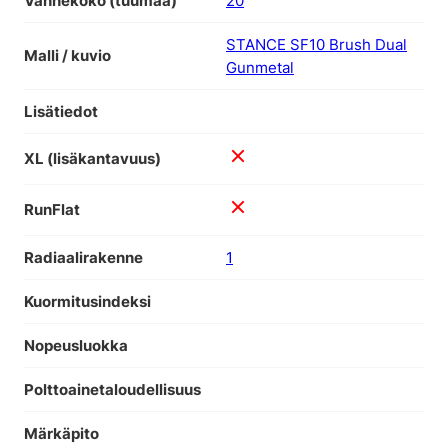
Vannekoko (tuumaa)
20
STANCE SF10 Brush Dual
Malli / kuvio
Gunmetal
Lisätiedot
XL (lisäkantavuus)
RunFlat
Radiaalirakenne
1
Kuormitusindeksi
Nopeusluokka
Polttoainetaloudellisuus
Märkäpito