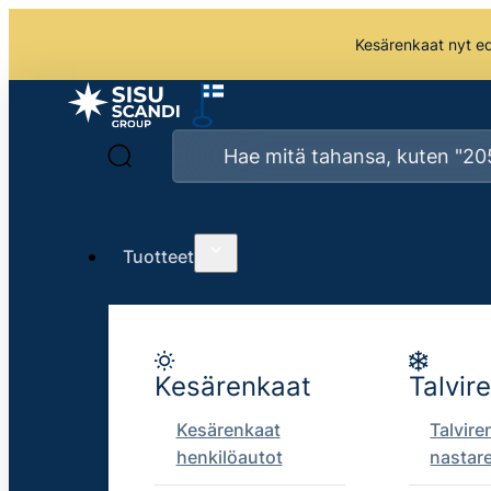
Kesärenkaat nyt edu
Tuotteet
Kesärenkaat
Talvir
Kesärenkaat
Talvire
henkilöautot
nastar