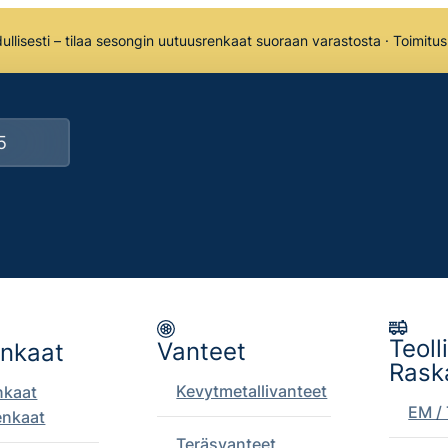
llisesti – tilaa sesongin uutuusrenkaat suoraan varastosta · Toimitu
Teoll
Vanteet
enkaat
Rask
Kevytmetallivanteet
nkaat
EM / 
enkaat
Teräsvanteet