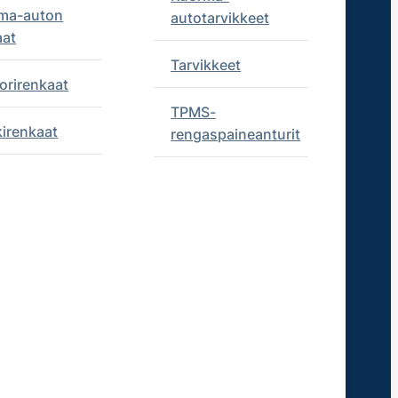
ma-auton
autotarvikkeet
aat
Tarvikkeet
orirenkaat
TPMS-
kirenkaat
rengaspaineanturit