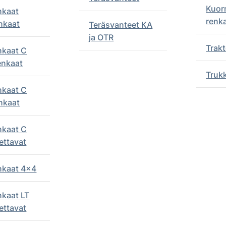
Kuor
nkaat
renk
nkaat
Teräsvanteet KA
ja OTR
Trakt
nkaat C
enkaat
Truk
nkaat C
nkaat
nkaat C
ettavat
enkaat 4x4
nkaat LT
ettavat