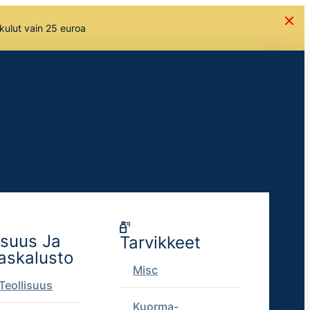
skulut vain 25 euroa
isuus Ja
Tarvikkeet
askalusto
Misc
Teollisuus
Kuorma-