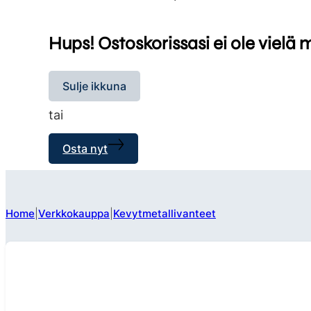
Hups! Ostoskorissasi ei ole vielä 
Sulje ikkuna
tai
Osta nyt
Home
Verkkokauppa
Kevytmetallivanteet