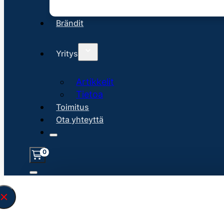
Brändit
Yritys
Artikkelit
Tietoa
Toimitus
Ota yhteyttä
0
Löysin
45149
hakuasi vastaavaa tu
\" found.<\/span><br>Make sure you hav
search query correctly.<br>Currently yo