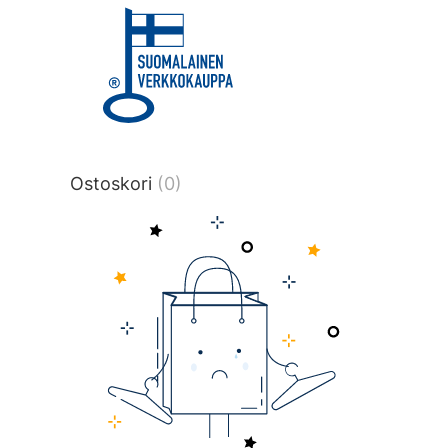
title or content.","post_type":
["product"],"ajax_loader_animation":"ripp
tmlmvi","meta_query":
[{"key":"_stock","value":"4","compare":">
data-original-query-vars="[]" data-page
pages="4515" data-start="1" data-end="
Ostoskori
(0)