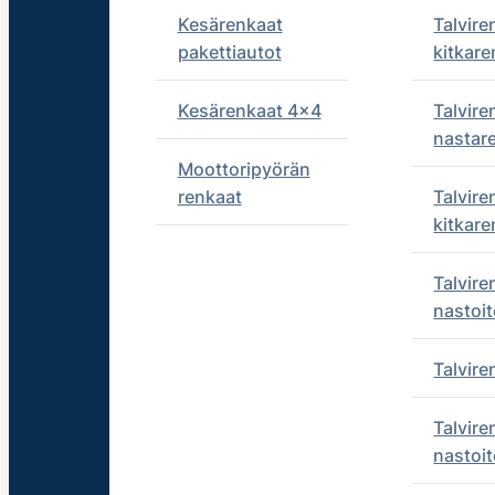
Kesärenkaat
Talvire
pakettiautot
kitkare
Kesärenkaat 4x4
Talvire
nastar
Moottoripyörän
renkaat
Talvire
kitkare
Talvire
nastoit
Talvir
Talvire
nastoit