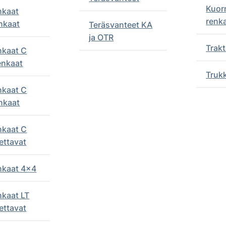
Kuor
nkaat
renk
nkaat
Teräsvanteet KA
ja OTR
Trakt
nkaat C
enkaat
Truk
nkaat C
nkaat
nkaat C
ettavat
enkaat 4x4
nkaat LT
ettavat