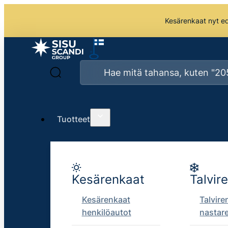
Kesärenkaat nyt edu
Tuotteet
Kesärenkaat
Talvir
Kesärenkaat
Talvire
henkilöautot
nastar