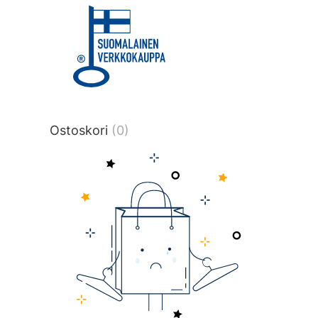
title or content.","post_type":
["product"],"ajax_loader_animation":"ripp
tmlmvi","meta_query":
[{"key":"_stock","value":"4","compare":">
data-original-query-vars="[]" data-page
pages="4516" data-start="1" data-end="
Ostoskori
(0)