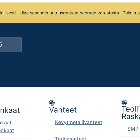
llisesti – tilaa sesongin uutuusrenkaat suoraan varastosta · Toimitu
Teoll
Vanteet
enkaat
Rask
Kevytmetallivanteet
nkaat
EM / 
enkaat
Teräsvanteet