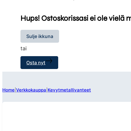
Hups! Ostoskorissasi ei ole vielä 
Sulje ikkuna
tai
Osta nyt
Home
Verkkokauppa
Kevytmetallivanteet