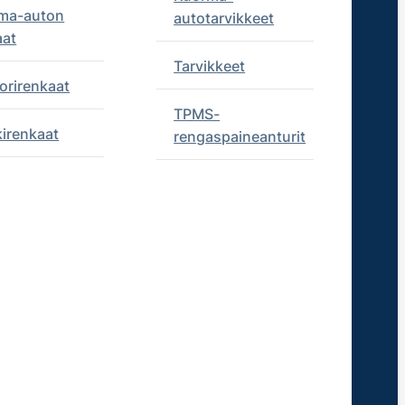
ma-auton
autotarvikkeet
aat
Tarvikkeet
orirenkaat
TPMS-
kirenkaat
rengaspaineanturit