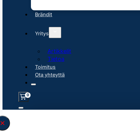
Brändit
Yritys
Artikkelit
Tietoa
Toimitus
Ota yhteyttä
0
Löysin
45153
hakuasi vastaavaa tu
\" found.<\/span><br>Make sure you hav
search query correctly.<br>Currently yo