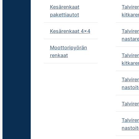
Kesärenkaat
Talvire
pakettiautot
kitkare
Kesärenkaat 4x4
Talvire
nastar
Moottoripyörän
renkaat
Talvire
kitkare
Talvire
nastoit
Talvir
Talvire
nastoit