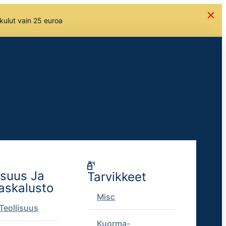
skulut vain 25 euroa
isuus Ja
Tarvikkeet
askalusto
Misc
Teollisuus
Kuorma-