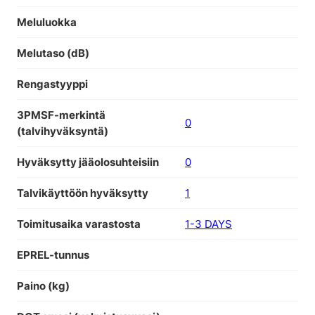
Meluluokka
Melutaso (dB)
Rengastyyppi
3PMSF-merkintä
0
(talvihyväksyntä)
Hyväksytty jääolosuhteisiin
0
Talvikäyttöön hyväksytty
1
Toimitusaika varastosta
1-3 DAYS
EPREL-tunnus
Paino (kg)