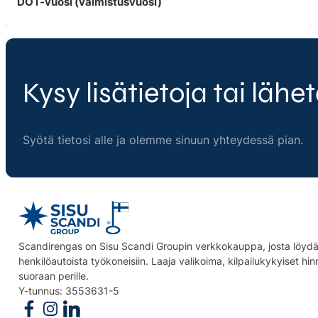
DOT-vuosi (valmistusvuosi)
Kysy lisätietoja tai lähet
Syötä tietosi alle ja olemme sinuun yhteydessä pian.
Scandirengas on Sisu Scandi Groupin verkkokauppa, josta löydät
henkilöautoista työkoneisiin. Laaja valikoima, kilpailukykyiset hi
suoraan perille.
Y-tunnus: 3553631-5
Follow us on Facebook
Follow us on Instagram
Follow us on Linkedin