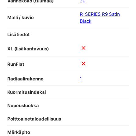
Vannekoko (tuumaa)
20
R-SERIES R9 Satin
Malli / kuvio
Black
Lisätiedot
XL (lisäkantavuus)
RunFlat
Radiaalirakenne
1
Kuormitusindeksi
Nopeusluokka
Polttoainetaloudellisuus
Märkäpito