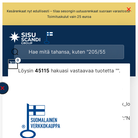
Kesärenkaat nyt edullisesti – tilaa sesongin uutuusrenkaat suoraan varastosta ·
Toimituskulut vain 25 euroa
0
Löysin
45115
hakuasi vastaavaa tuotetta "
".
\" found.<\/span><br>Make sure you have
typed the search query correctly.<br>Currently
you can search by title or content.","post_type":
["product"],"ajax_loader_animation":"ripple","ajax_load
tmlmvi","meta_query":
[{"key":"_stock","value":"4","compare":">=","type":"NUM
data-original-query-vars="[]" data-page="1"
data-max-pages="4512" data-start="1" data-