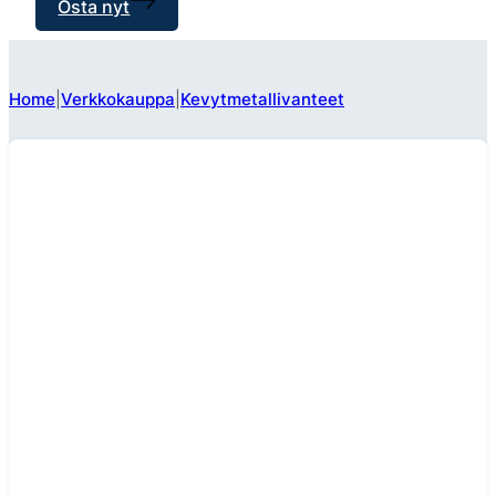
Osta nyt
Home
Verkkokauppa
Kevytmetallivanteet