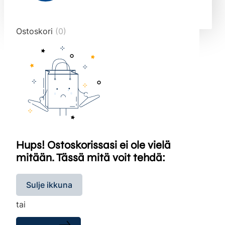
end="10">
Ostoskori
(0)
Hups! Ostoskorissasi ei ole vielä
mitään. Tässä mitä voit tehdä:
Sulje ikkuna
tai