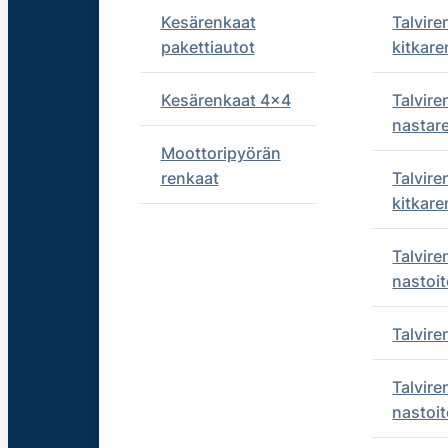
Kesärenkaat
Talvire
pakettiautot
kitkare
Kesärenkaat 4x4
Talvire
nastar
Moottoripyörän
renkaat
Talvire
kitkare
Talvire
nastoit
Talvir
Talvire
nastoit