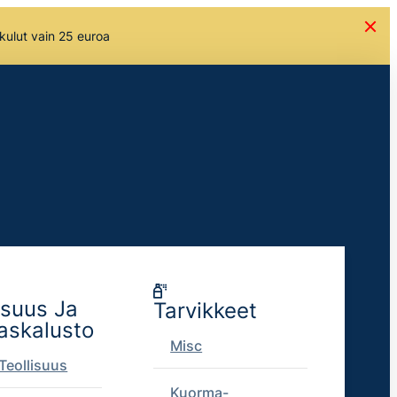
skulut vain 25 euroa
isuus Ja
Tarvikkeet
askalusto
Misc
Teollisuus
Kuorma-