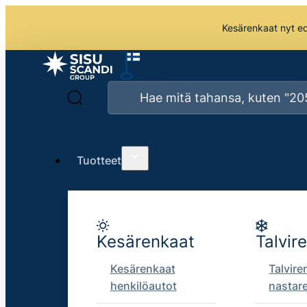
Kesärenkaat nyt edu
Tuotteet
Kesärenkaat
Talvir
Kesärenkaat
Talvire
henkilöautot
nastar