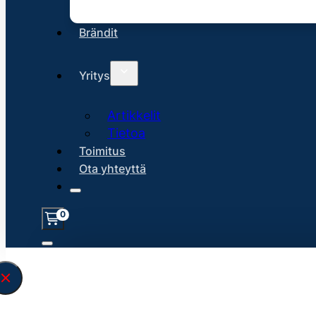
Brändit
Yritys
Artikkelit
Tietoa
Toimitus
Ota yhteyttä
0
Löysin
45131
hakuasi vastaavaa tu
\" found.<\/span><br>Make sure you hav
search query correctly.<br>Currently yo