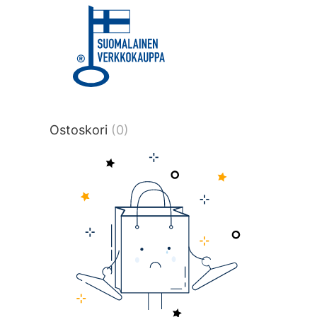
title or content.","post_type":
["product"],"ajax_loader_animation":"ripp
tmlmvi","meta_query":
[{"key":"_stock","value":"4","compare":">
data-original-query-vars="[]" data-page
pages="4514" data-start="1" data-end="
Ostoskori
(0)