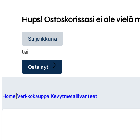
Hups! Ostoskorissasi ei ole vielä 
Sulje ikkuna
tai
Osta nyt
Home
Verkkokauppa
Kevytmetallivanteet