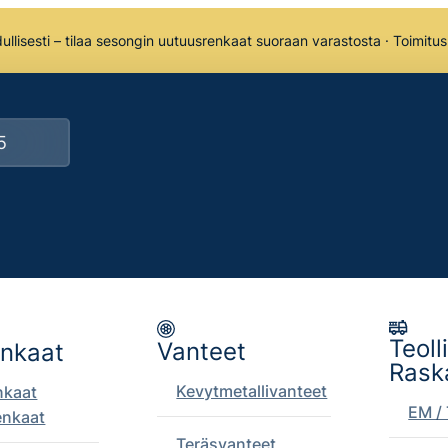
llisesti – tilaa sesongin uutuusrenkaat suoraan varastosta · Toimitu
Teoll
Vanteet
enkaat
Rask
Kevytmetallivanteet
nkaat
EM / 
enkaat
Teräsvanteet