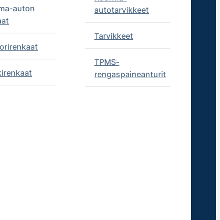
ma-auton
autotarvikkeet
aat
Tarvikkeet
orirenkaat
TPMS-
kirenkaat
rengaspaineanturit