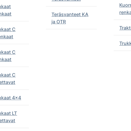
Kuor
nkaat
renk
nkaat
Teräsvanteet KA
ja OTR
Trakt
nkaat C
enkaat
Truk
nkaat C
nkaat
nkaat C
ettavat
enkaat 4x4
nkaat LT
ettavat