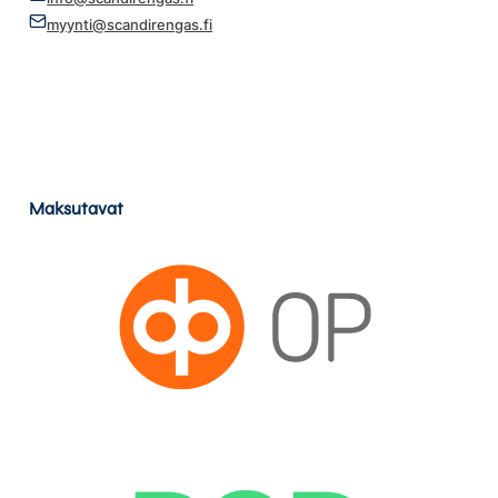
myynti@scandirengas.fi
Maksutavat