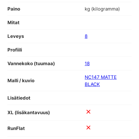
Paino
kg (kilogramma)
Mitat
Leveys
8
Profiili
Vannekoko (tuumaa)
18
NC147 MATTE
Malli / kuvio
BLACK
Lisätiedot
XL (lisäkantavuus)
RunFlat