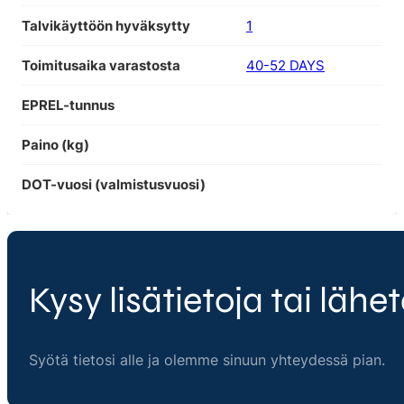
Talvikäyttöön hyväksytty
1
Toimitusaika varastosta
40-52 DAYS
EPREL-tunnus
Paino (kg)
DOT-vuosi (valmistusvuosi)
Kysy lisätietoja tai lähet
Syötä tietosi alle ja olemme sinuun yhteydessä pian.