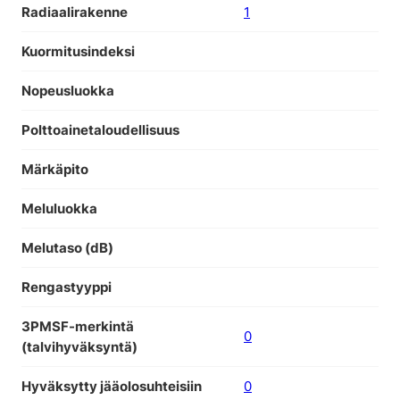
Radiaalirakenne
1
Kuormitusindeksi
Nopeusluokka
Polttoainetaloudellisuus
Märkäpito
Meluluokka
Melutaso (dB)
Rengastyyppi
3PMSF-merkintä
0
(talvihyväksyntä)
Hyväksytty jääolosuhteisiin
0