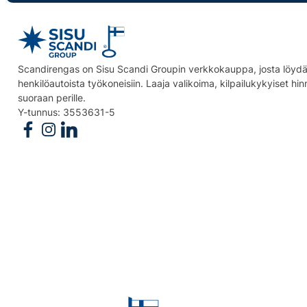
Scandirengas on Sisu Scandi Groupin verkkokauppa, josta löydät
henkilöautoista työkoneisiin. Laaja valikoima, kilpailukykyiset hi
suoraan perille.
Y-tunnus: 3553631-5
Follow us on Facebook
Follow us on Instagram
Follow us on Linkedin