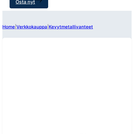
Osta nyt
Home
Verkkokauppa
Kevytmetallivanteet