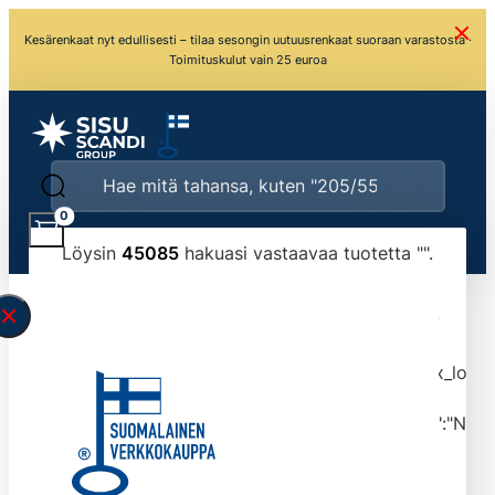
Kesärenkaat nyt edullisesti – tilaa sesongin uutuusrenkaat suoraan varastosta ·
Toimituskulut vain 25 euroa
0
Löysin
45085
hakuasi vastaavaa tuotetta "
".
\" found.<\/span><br>Make sure you have
typed the search query correctly.<br>Currently
you can search by title or content.","post_type":
["product"],"ajax_loader_animation":"ripple","ajax_load
tmlmvi","meta_query":
[{"key":"_stock","value":"4","compare":">=","type":"NUM
data-original-query-vars="[]" data-page="1"
data-max-pages="4509" data-start="1" data-