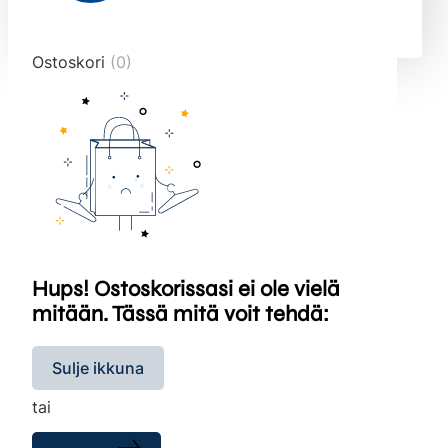
end="10">
Ostoskori
(0)
Hups! Ostoskorissasi ei ole vielä
mitään. Tässä mitä voit tehdä:
Sulje ikkuna
tai