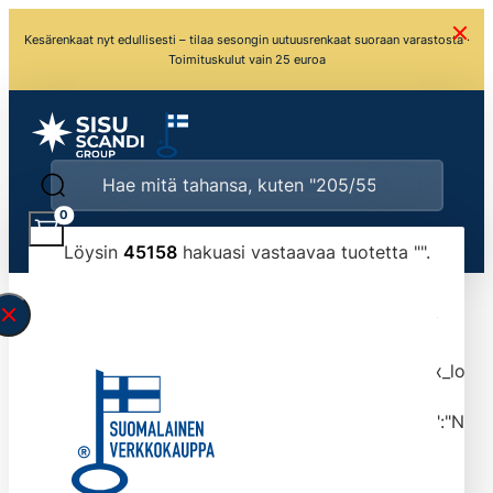
Kesärenkaat nyt edullisesti – tilaa sesongin uutuusrenkaat suoraan varastosta ·
Toimituskulut vain 25 euroa
0
Löysin
45158
hakuasi vastaavaa tuotetta "
".
\" found.<\/span><br>Make sure you have
typed the search query correctly.<br>Currently
you can search by title or content.","post_type":
["product"],"ajax_loader_animation":"ripple","ajax_load
tmlmvi","meta_query":
[{"key":"_stock","value":"4","compare":">=","type":"NUM
data-original-query-vars="[]" data-page="1"
data-max-pages="4516" data-start="1" data-