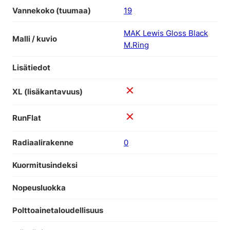
Vannekoko (tuumaa)
19
MAK Lewis Gloss Black
Malli / kuvio
M.Ring
Lisätiedot
XL (lisäkantavuus)
RunFlat
Radiaalirakenne
0
Kuormitusindeksi
Nopeusluokka
Polttoainetaloudellisuus