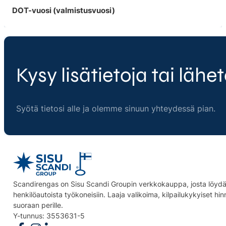
DOT-vuosi (valmistusvuosi)
Kysy lisätietoja tai lähet
Syötä tietosi alle ja olemme sinuun yhteydessä pian.
Scandirengas on Sisu Scandi Groupin verkkokauppa, josta löydät
henkilöautoista työkoneisiin. Laaja valikoima, kilpailukykyiset hi
suoraan perille.
Y-tunnus: 3553631-5