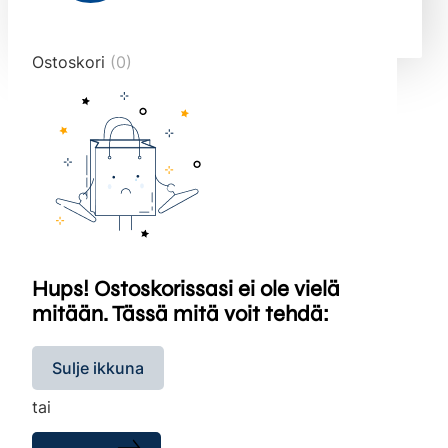
end="10">
Ostoskori
(0)
Hups! Ostoskorissasi ei ole vielä
mitään. Tässä mitä voit tehdä:
Sulje ikkuna
tai