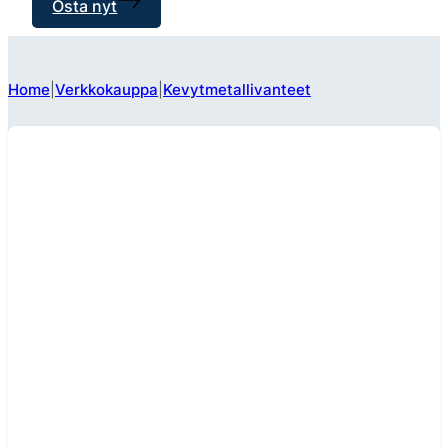
Osta nyt
Home
Verkkokauppa
Kevytmetallivanteet