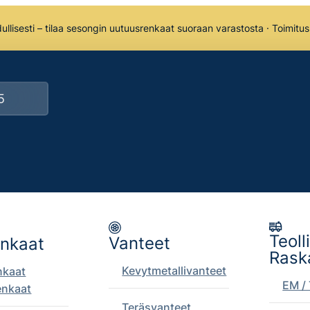
llisesti – tilaa sesongin uutuusrenkaat suoraan varastosta · Toimitu
Teoll
Vanteet
enkaat
Rask
Kevytmetallivanteet
nkaat
EM / 
enkaat
Teräsvanteet