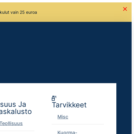
skulut vain 25 euroa
isuus Ja
Tarvikkeet
askalusto
Misc
Teollisuus
Kuorma-