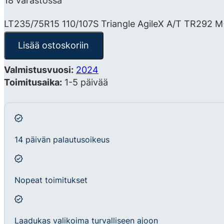
18 varastossa
LT235/75R15 110/107S Triangle AgileX A/T TR292 
Lisää ostoskoriin
Valmistusvuosi:
2024
Toimitusaika:
1-5 päivää
14 päivän palautusoikeus
Nopeat toimitukset
Laadukas valikoima turvalliseen ajoon