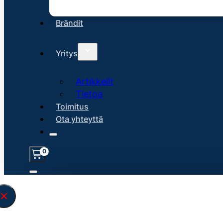
Brändit
Yritys
Artikkelit
Tietoa
Toimitus
Ota yhteyttä
0
Löysin
45117
hakuasi vastaavaa tu
\" found.<\/span><br>Make sure you hav
search query correctly.<br>Currently yo