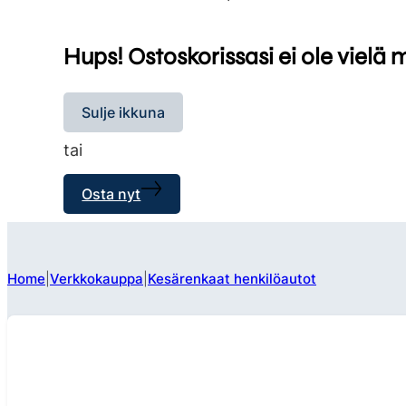
Hups! Ostoskorissasi ei ole vielä 
Sulje ikkuna
tai
Osta nyt
Home
Verkkokauppa
Kesärenkaat henkilöautot