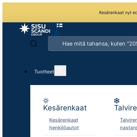
Kesärenkaat nyt edu
Tuotteet
Kesärenkaat
Talvir
Kesärenkaat
Talvire
henkilöautot
nastar