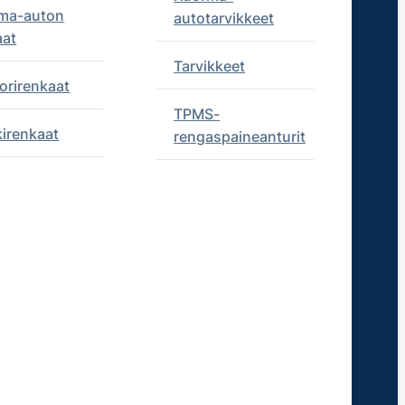
ma-auton
autotarvikkeet
aat
Tarvikkeet
orirenkaat
TPMS-
kirenkaat
rengaspaineanturit