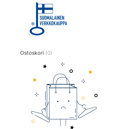
title or content.","post_type":
["product"],"ajax_loader_animation":"ripp
tmlmvi","meta_query":
[{"key":"_stock","value":"4","compare":">
data-original-query-vars="[]" data-page
pages="4512" data-start="1" data-end="
Ostoskori
(0)