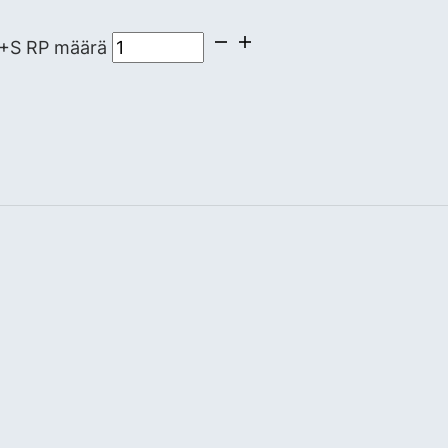
M+S RP määrä