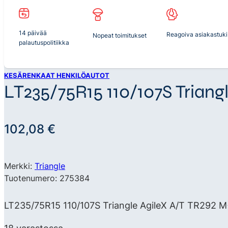
14 päivää
Reagoiva asiakastuki
Nopeat toimitukset
palautuspolitiikka
KESÄRENKAAT HENKILÖAUTOT
LT235/75R15 110/107S Triang
102,08
€
Merkki:
Triangle
Tuotenumero: 275384
LT235/75R15 110/107S Triangle AgileX A/T TR292 M+