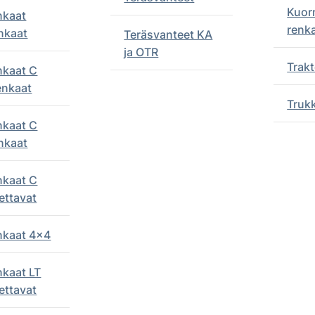
Kuor
nkaat
renk
nkaat
Teräsvanteet KA
ja OTR
Trakt
nkaat C
enkaat
Truk
nkaat C
nkaat
nkaat C
ettavat
enkaat 4x4
nkaat LT
ettavat