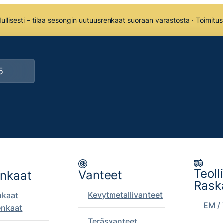
llisesti – tilaa sesongin uutuusrenkaat suoraan varastosta · Toimitu
Teoll
Vanteet
enkaat
Rask
Kevytmetallivanteet
nkaat
EM / 
enkaat
Teräsvanteet