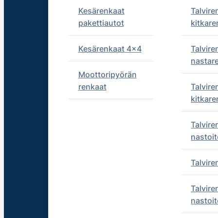
Kesärenkaat
Talvire
pakettiautot
kitkare
Kesärenkaat 4x4
Talvire
nastar
Moottoripyörän
renkaat
Talvire
kitkare
Talvire
nastoit
Talvir
Talvire
nastoit