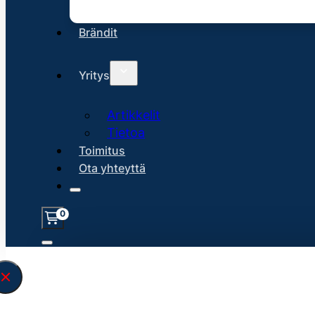
Brändit
Yritys
Artikkelit
Tietoa
Toimitus
Ota yhteyttä
0
Löysin
45148
hakuasi vastaavaa tu
\" found.<\/span><br>Make sure you hav
search query correctly.<br>Currently yo