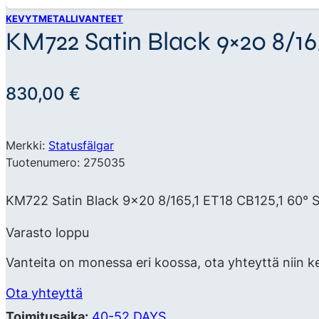
KEVYTMETALLIVANTEET
KM722 Satin Black 9×20 8/165
830,00
€
Merkki:
Statusfälgar
Tuotenumero: 275035
KM722 Satin Black 9×20 8/165,1 ET18 CB125,1 60° Sc
Varasto loppu
Vanteita on monessa eri koossa, ota yhteyttä niin k
Ota yhteyttä
Toimitusaika:
40-52 DAYS