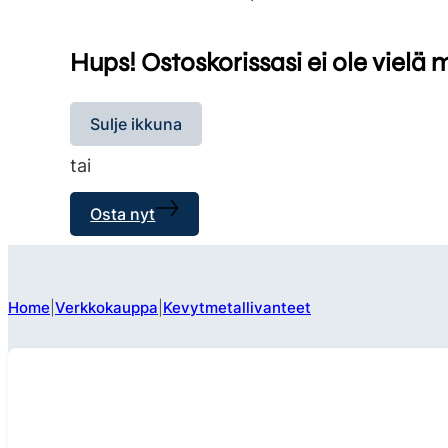
Hups! Ostoskorissasi ei ole vielä 
Sulje ikkuna
tai
Osta nyt
Home
Verkkokauppa
Kevytmetallivanteet