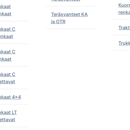
Kuor
nkaat
renk
nkaat
Teräsvanteet KA
ja OTR
Trakt
nkaat C
enkaat
Truk
nkaat C
nkaat
nkaat C
ettavat
enkaat 4x4
nkaat LT
ettavat