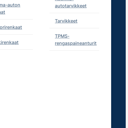
ma-auton
autotarvikkeet
aat
Tarvikkeet
orirenkaat
TPMS-
kirenkaat
rengaspaineanturit