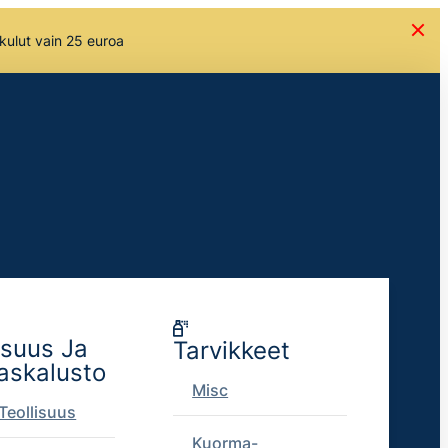
skulut vain 25 euroa
isuus Ja
Tarvikkeet
askalusto
Misc
Teollisuus
Kuorma-