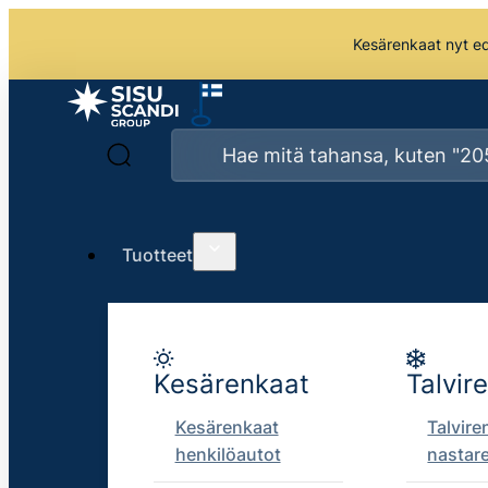
Kesärenkaat nyt edu
Tuotteet
Kesärenkaat
Talvir
Kesärenkaat
Talvire
henkilöautot
nastar