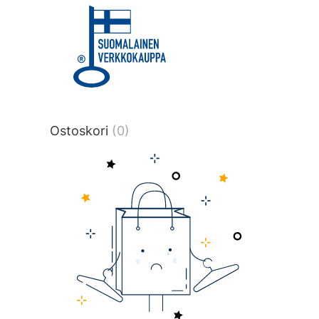
title or content.","post_type":
["product"],"ajax_loader_animation":"ripp
tmlmvi","meta_query":
[{"key":"_stock","value":"4","compare":">
data-original-query-vars="[]" data-page
pages="4515" data-start="1" data-end="
Ostoskori
(0)