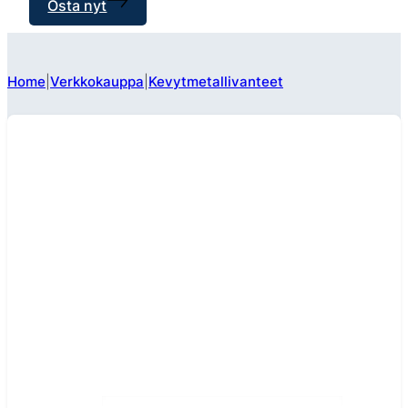
Osta nyt
Home
Verkkokauppa
Kevytmetallivanteet