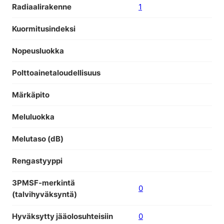
Radiaalirakenne
1
Kuormitusindeksi
Nopeusluokka
Polttoainetaloudellisuus
Märkäpito
Meluluokka
Melutaso (dB)
Rengastyyppi
3PMSF-merkintä
0
(talvihyväksyntä)
Hyväksytty jääolosuhteisiin
0