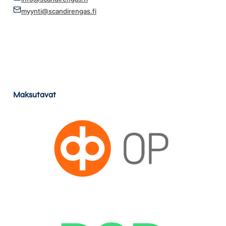
myynti@scandirengas.fi
Maksutavat