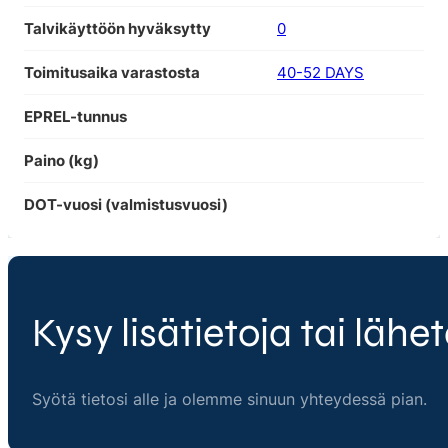
Talvikäyttöön hyväksytty
0
Toimitusaika varastosta
40-52 DAYS
EPREL-tunnus
Paino (kg)
DOT-vuosi (valmistusvuosi)
Kysy lisätietoja tai lähet
Syötä tietosi alle ja olemme sinuun yhteydessä pian.