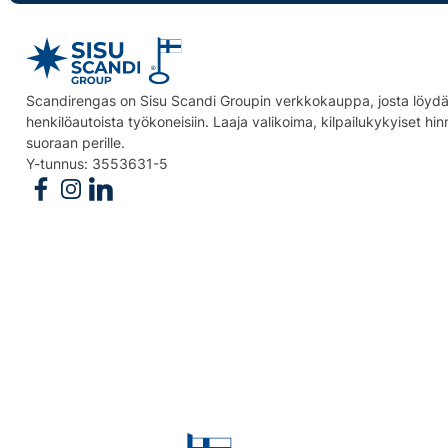
Scandirengas on Sisu Scandi Groupin verkkokauppa, josta löydät
henkilöautoista työkoneisiin. Laaja valikoima, kilpailukykyiset hi
suoraan perille.
Y-tunnus: 3553631-5
Follow us on Facebook
Follow us on Instagram
Follow us on Linkedin