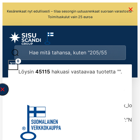
Kesärenkaat nyt edullisesti – tilaa sesongin uutuusrenkaat suoraan varastosta ·
Toimituskulut vain 25 euroa
0
Löysin
45115
hakuasi vastaavaa tuotetta "
".
\" found.<\/span><br>Make sure you have
typed the search query correctly.<br>Currently
you can search by title or content.","post_type":
["product"],"ajax_loader_animation":"ripple","ajax_load
tmlmvi","meta_query":
[{"key":"_stock","value":"4","compare":">=","type":"NUM
data-original-query-vars="[]" data-page="1"
data-max-pages="4512" data-start="1" data-