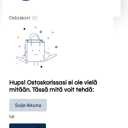
end="10">
Ostoskori
(0)
Hups! Ostoskorissasi ei ole vielä
mitään. Tässä mitä voit tehdä:
Sulje ikkuna
tai