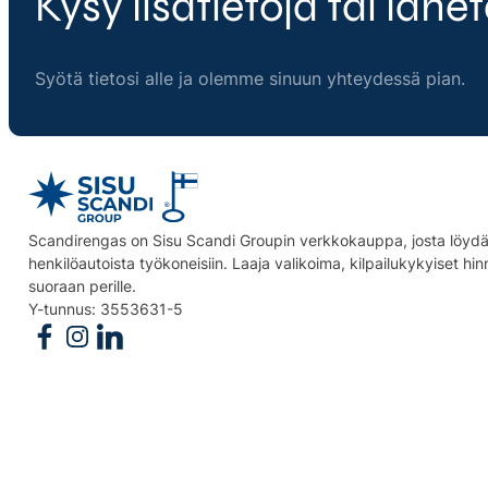
Kysy lisätietoja tai lähet
Syötä tietosi alle ja olemme sinuun yhteydessä pian.
Scandirengas on Sisu Scandi Groupin verkkokauppa, josta löydät
henkilöautoista työkoneisiin. Laaja valikoima, kilpailukykyiset hi
suoraan perille.
Y-tunnus: 3553631-5
Follow us on Facebook
Follow us on Instagram
Follow us on Linkedin