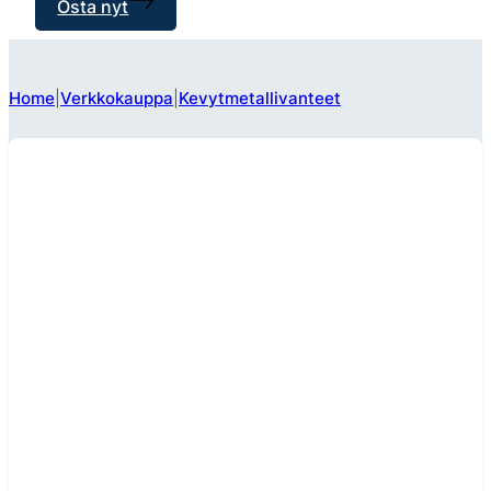
Osta nyt
Home
Verkkokauppa
Kevytmetallivanteet