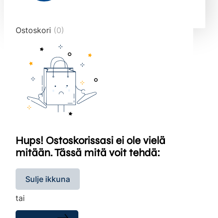
end="10">
Ostoskori
(0)
Hups! Ostoskorissasi ei ole vielä
mitään. Tässä mitä voit tehdä:
Sulje ikkuna
tai