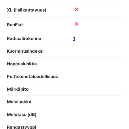
XL (lisäkantavuus)
RunFlat
Radiaalirakenne
1
Kuormitusindeksi
Nopeusluokka
Polttoainetaloudellisuus
Märkäpito
Meluluokka
Melutaso (dB)
Rengastyyppi