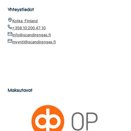
Yhteystiedot
Kotka, Finland
+358 10 200 47 10
info@scandirengas.fi
myynti@scandirengas.fi
Maksutavat