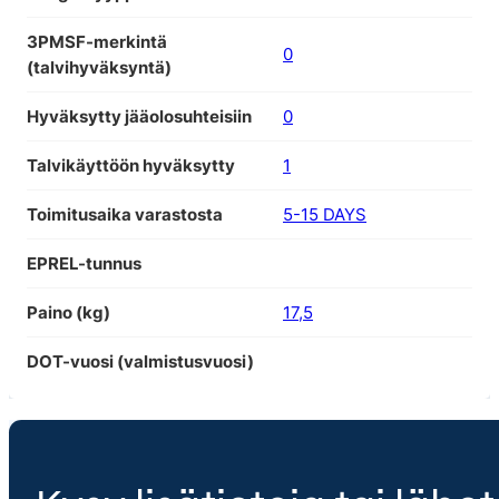
3PMSF-merkintä
0
(talvihyväksyntä)
Hyväksytty jääolosuhteisiin
0
Talvikäyttöön hyväksytty
1
Toimitusaika varastosta
5-15 DAYS
EPREL-tunnus
Paino (kg)
17,5
DOT-vuosi (valmistusvuosi)