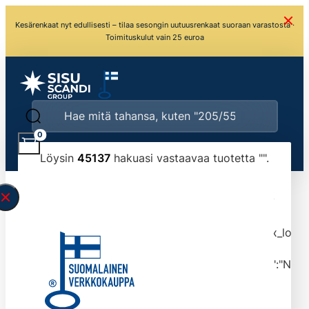
Kesärenkaat nyt edullisesti – tilaa sesongin uutuusrenkaat suoraan varastosta ·
Toimituskulut vain 25 euroa
0
Löysin
45137
hakuasi vastaavaa tuotetta "
".
\" found.<\/span><br>Make sure you have
typed the search query correctly.<br>Currently
you can search by title or content.","post_type":
["product"],"ajax_loader_animation":"ripple","ajax_load
tmlmvi","meta_query":
[{"key":"_stock","value":"4","compare":">=","type":"NUM
data-original-query-vars="[]" data-page="1"
data-max-pages="4514" data-start="1" data-