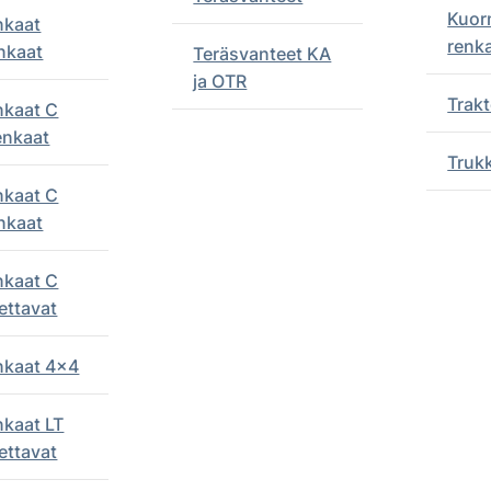
Kuor
nkaat
renk
nkaat
Teräsvanteet KA
ja OTR
Trakt
nkaat C
enkaat
Truk
nkaat C
nkaat
nkaat C
ettavat
enkaat 4x4
nkaat LT
ettavat