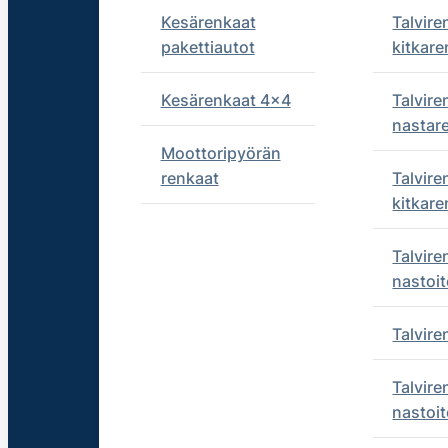
Kesärenkaat
Talvire
pakettiautot
kitkare
Kesärenkaat 4x4
Talvire
nastar
Moottoripyörän
renkaat
Talvire
kitkare
Talvire
nastoit
Talvir
Talvire
nastoit