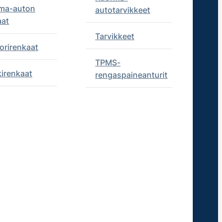
ma-auton
autotarvikkeet
aat
Tarvikkeet
orirenkaat
TPMS-
kirenkaat
rengaspaineanturit