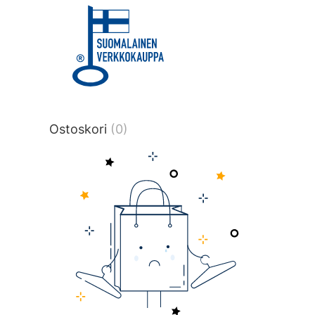
title or content.","post_type":
["product"],"ajax_loader_animation":"ripp
tmlmvi","meta_query":
[{"key":"_stock","value":"4","compare":">
data-original-query-vars="[]" data-page
pages="4519" data-start="1" data-end="
Ostoskori
(0)