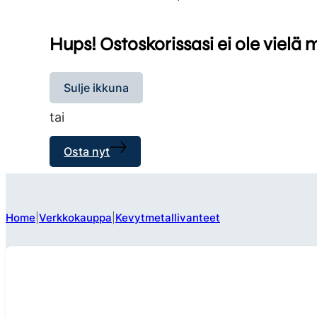
Hups! Ostoskorissasi ei ole vielä 
Sulje ikkuna
tai
Osta nyt
Home
Verkkokauppa
Kevytmetallivanteet