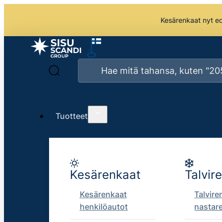
Kesärenkaat nyt edu
Tuotteet
Kesärenkaat
Talvir
Kesärenkaat
Talvire
henkilöautot
nastar