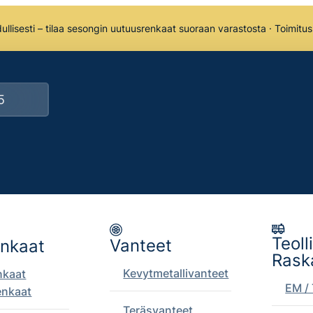
llisesti – tilaa sesongin uutuusrenkaat suoraan varastosta · Toimitu
Teoll
Vanteet
enkaat
Rask
Kevytmetallivanteet
nkaat
EM / 
enkaat
Teräsvanteet