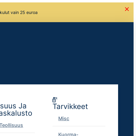
skulut vain 25 euroa
isuus Ja
Tarvikkeet
askalusto
Misc
Teollisuus
Kuorma-