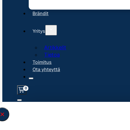
Brändit
Yritys
Artikkelit
Tietoa
Toimitus
Ota yhteyttä
0
Löysin
45189
hakuasi vastaavaa tu
\" found.<\/span><br>Make sure you hav
search query correctly.<br>Currently yo