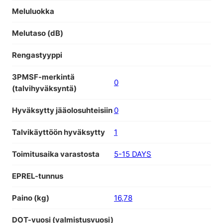
Meluluokka
Melutaso (dB)
Rengastyyppi
3PMSF-merkintä
0
(talvihyväksyntä)
Hyväksytty jääolosuhteisiin
0
Talvikäyttöön hyväksytty
1
Toimitusaika varastosta
5-15 DAYS
EPREL-tunnus
Paino (kg)
16,78
DOT-vuosi (valmistusvuosi)