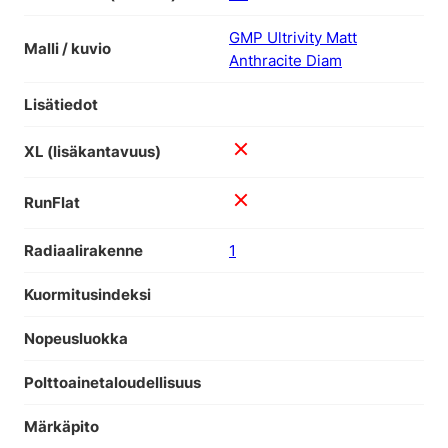
GMP Ultrivity Matt
Malli / kuvio
Anthracite Diam
Lisätiedot
XL (lisäkantavuus)
RunFlat
Radiaalirakenne
1
Kuormitusindeksi
Nopeusluokka
Polttoainetaloudellisuus
Märkäpito