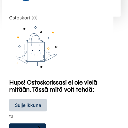
end="10">
Ostoskori
(0)
Hups! Ostoskorissasi ei ole vielä
mitään. Tässä mitä voit tehdä:
Sulje ikkuna
tai