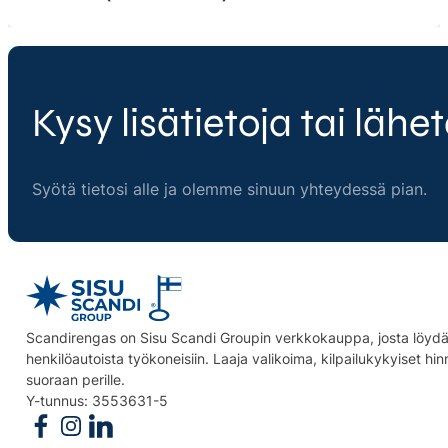
Kysy lisätietoja tai lähet
Syötä tietosi alle ja olemme sinuun yhteydessä pian.
Scandirengas on Sisu Scandi Groupin verkkokauppa, josta löydät
henkilöautoista työkoneisiin. Laaja valikoima, kilpailukykyiset hi
suoraan perille.
Y-tunnus: 3553631-5
Follow us on Facebook
Follow us on Instagram
Follow us on Linkedin