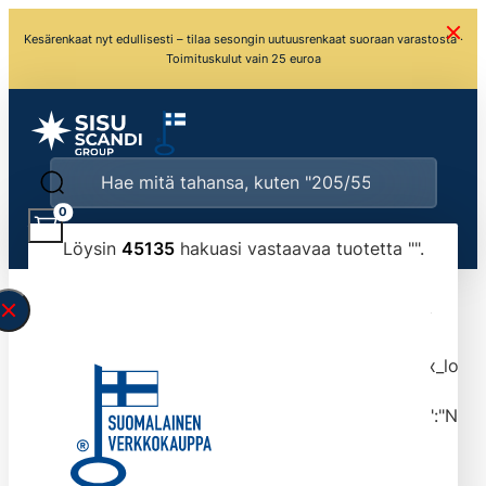
Kesärenkaat nyt edullisesti – tilaa sesongin uutuusrenkaat suoraan varastosta ·
Toimituskulut vain 25 euroa
0
Löysin
45135
hakuasi vastaavaa tuotetta "
".
\" found.<\/span><br>Make sure you have
typed the search query correctly.<br>Currently
you can search by title or content.","post_type":
["product"],"ajax_loader_animation":"ripple","ajax_load
tmlmvi","meta_query":
[{"key":"_stock","value":"4","compare":">=","type":"NUM
data-original-query-vars="[]" data-page="1"
data-max-pages="4514" data-start="1" data-