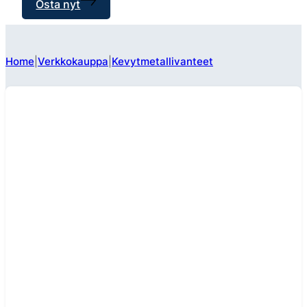
Osta nyt
Home
Verkkokauppa
Kevytmetallivanteet