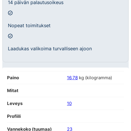
14 päivän palautusoikeus
Nopeat toimitukset
Laadukas valikoima turvalliseen ajoon
Paino
16,78
kg (kilogramma)
Mitat
Leveys
10
Profiili
Vannekoko (tuumaa)
23