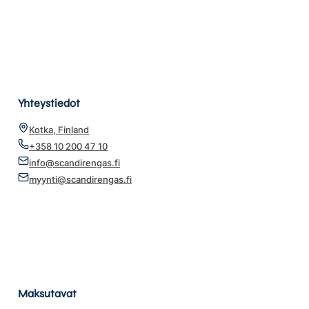
Yhteystiedot
Kotka, Finland
+358 10 200 47 10
info@scandirengas.fi
myynti@scandirengas.fi
Maksutavat