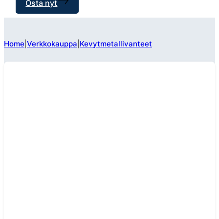
Osta nyt
Home
Verkkokauppa
Kevytmetallivanteet