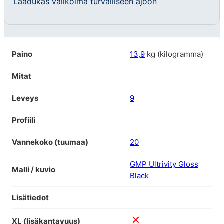
Laadukas valikoima turvalliseen ajoon
Paino
13,9
kg (kilogramma)
Mitat
Leveys
9
Profiili
Vannekoko (tuumaa)
20
GMP Ultrivity Gloss
Malli / kuvio
Black
Lisätiedot
XL (lisäkantavuus)