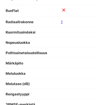
RunFlat
Radiaalirakenne
1
Kuormitusindeksi
Nopeusluokka
Polttoainetaloudellisuus
Märkäpito
Meluluokka
Melutaso (dB)
Rengastyyppi
3PMSF-merkintä