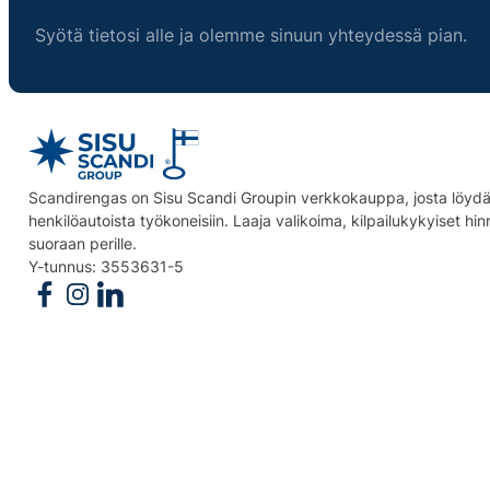
Syötä tietosi alle ja olemme sinuun yhteydessä pian.
Scandirengas on Sisu Scandi Groupin verkkokauppa, josta löydät
henkilöautoista työkoneisiin. Laaja valikoima, kilpailukykyiset hi
suoraan perille.
Y-tunnus: 3553631-5
Follow us on Facebook
Follow us on Instagram
Follow us on Linkedin