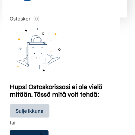
end="10">
Ostoskori
(0)
Hups! Ostoskorissasi ei ole vielä
mitään. Tässä mitä voit tehdä:
Sulje ikkuna
tai