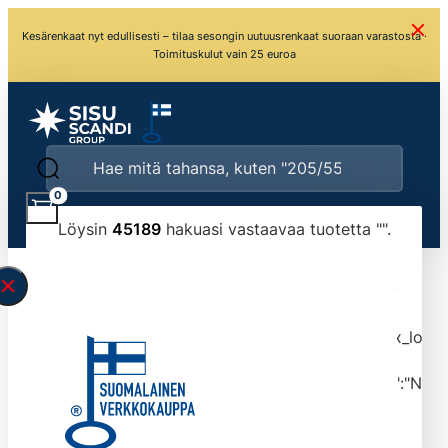
Kesärenkaat nyt edullisesti – tilaa sesongin uutuusrenkaat suoraan varastosta ·
Toimituskulut vain 25 euroa
0
Löysin
45189
hakuasi vastaavaa tuotetta "
".
\" found.<\/span><br>Make sure you have
typed the search query correctly.<br>Currently
you can search by title or content.","post_type":
["product"],"ajax_loader_animation":"ripple","ajax_load
tmlmvi","meta_query":
[{"key":"_stock","value":"4","compare":">=","type":"NUM
data-original-query-vars="[]" data-page="1"
data-max-pages="4519" data-start="1" data-