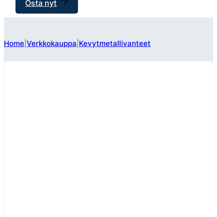
Osta nyt
Home
Verkkokauppa
Kevytmetallivanteet