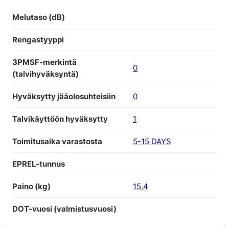
Melutaso (dB)
Rengastyyppi
3PMSF-merkintä
0
(talvihyväksyntä)
Hyväksytty jääolosuhteisiin
0
Talvikäyttöön hyväksytty
1
Toimitusaika varastosta
5-15 DAYS
EPREL-tunnus
Paino (kg)
15,4
DOT-vuosi (valmistusvuosi)