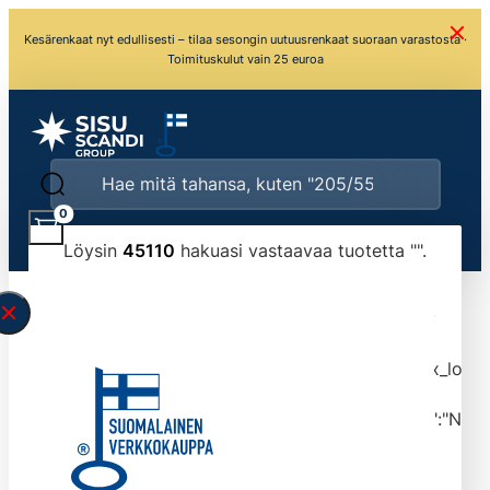
Kesärenkaat nyt edullisesti – tilaa sesongin uutuusrenkaat suoraan varastosta ·
Toimituskulut vain 25 euroa
0
Löysin
45110
hakuasi vastaavaa tuotetta "
".
\" found.<\/span><br>Make sure you have
typed the search query correctly.<br>Currently
you can search by title or content.","post_type":
["product"],"ajax_loader_animation":"ripple","ajax_load
tmlmvi","meta_query":
[{"key":"_stock","value":"4","compare":">=","type":"NUM
data-original-query-vars="[]" data-page="1"
data-max-pages="4511" data-start="1" data-