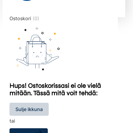
end="10">
Ostoskori
(0)
Hups! Ostoskorissasi ei ole vielä
mitään. Tässä mitä voit tehdä:
Sulje ikkuna
tai