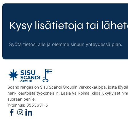
Kysy lisätietoja tai lähet
Syötä tietosi alle ja olemme sinuun yhteydessä pian.
Scandirengas on Sisu Scandi Groupin verkkokauppa, josta löydät
henkilöautoista työkoneisiin. Laaja valikoima, kilpailukykyiset hi
suoraan perille.
Y-tunnus: 3553631-5
Follow us on Facebook
Follow us on Instagram
Follow us on Linkedin