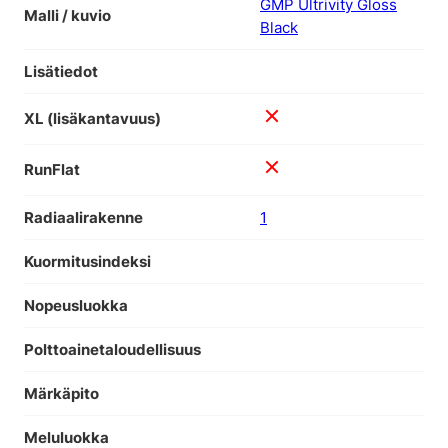
GMP Ultrivity Gloss
Malli / kuvio
Black
Lisätiedot
XL (lisäkantavuus)
RunFlat
Radiaalirakenne
1
Kuormitusindeksi
Nopeusluokka
Polttoainetaloudellisuus
Märkäpito
Meluluokka