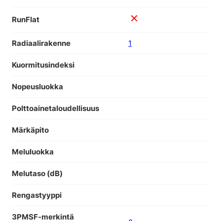
RunFlat
Radiaalirakenne
1
Kuormitusindeksi
Nopeusluokka
Polttoainetaloudellisuus
Märkäpito
Meluluokka
Melutaso (dB)
Rengastyyppi
3PMSF-merkintä