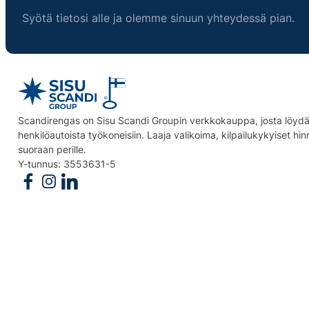
Syötä tietosi alle ja olemme sinuun yhteydessä pian.
Scandirengas on Sisu Scandi Groupin verkkokauppa, josta löydät
henkilöautoista työkoneisiin. Laaja valikoima, kilpailukykyiset hi
suoraan perille.
Y-tunnus: 3553631-5
Follow us on Facebook
Follow us on Instagram
Follow us on Linkedin