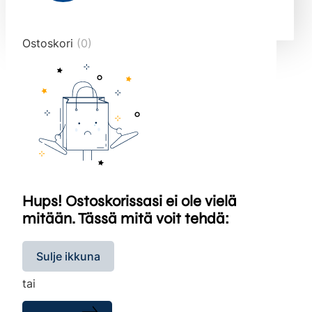
end="10">
Ostoskori
(0)
Hups! Ostoskorissasi ei ole vielä
mitään. Tässä mitä voit tehdä:
Sulje ikkuna
tai