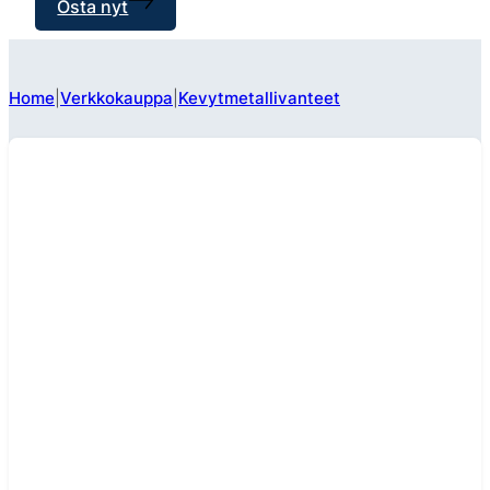
Osta nyt
Home
Verkkokauppa
Kevytmetallivanteet