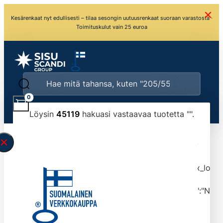
Kesärenkaat nyt edullisesti – tilaa sesongin uutuusrenkaat suoraan varastosta ·
Toimituskulut vain 25 euroa
0
Löysin
45119
hakuasi vastaavaa tuotetta "
".
\" found.<\/span><br>Make sure you have
typed the search query correctly.<br>Currently
you can search by title or content.","post_type":
["product"],"ajax_loader_animation":"ripple","ajax_load
tmlmvi","meta_query":
[{"key":"_stock","value":"4","compare":">=","type":"NUM
data-original-query-vars="[]" data-page="1"
data-max-pages="4512" data-start="1" data-