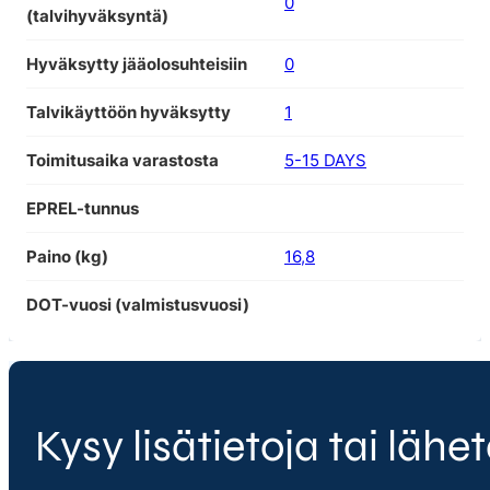
0
(talvihyväksyntä)
Hyväksytty jääolosuhteisiin
0
Talvikäyttöön hyväksytty
1
Toimitusaika varastosta
5-15 DAYS
EPREL-tunnus
Paino (kg)
16,8
DOT-vuosi (valmistusvuosi)
Kysy lisätietoja tai lähet