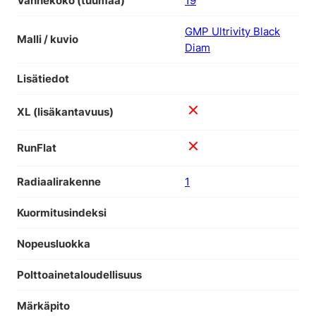
Vannekoko (tuumaa)
19
GMP Ultrivity Black
Malli / kuvio
Diam
Lisätiedot
XL (lisäkantavuus)
RunFlat
Radiaalirakenne
1
Kuormitusindeksi
Nopeusluokka
Polttoainetaloudellisuus
Märkäpito