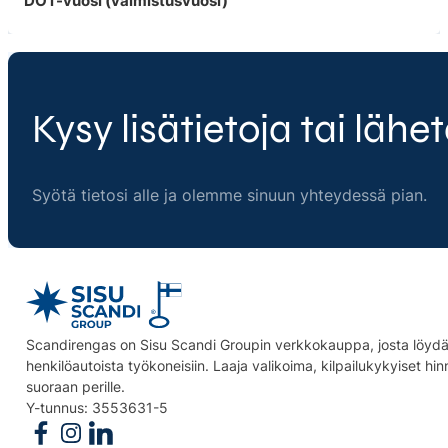
DOT-vuosi (valmistusvuosi)
Kysy lisätietoja tai lähet
Syötä tietosi alle ja olemme sinuun yhteydessä pian.
Scandirengas on Sisu Scandi Groupin verkkokauppa, josta löydät
henkilöautoista työkoneisiin. Laaja valikoima, kilpailukykyiset hi
suoraan perille.
Y-tunnus: 3553631-5
Follow us on Facebook
Follow us on Instagram
Follow us on Linkedin