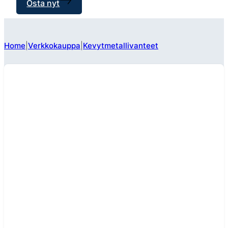
Osta nyt
Home
Verkkokauppa
Kevytmetallivanteet