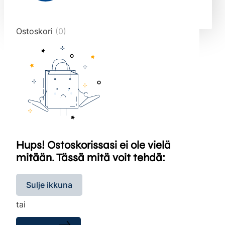
end="10">
Ostoskori
(0)
Hups! Ostoskorissasi ei ole vielä
mitään. Tässä mitä voit tehdä:
Sulje ikkuna
tai