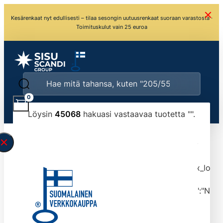
Kesärenkaat nyt edullisesti – tilaa sesongin uutuusrenkaat suoraan varastosta ·
Toimituskulut vain 25 euroa
0
Löysin
45068
hakuasi vastaavaa tuotetta "
".
\" found.<\/span><br>Make sure you have
typed the search query correctly.<br>Currently
you can search by title or content.","post_type":
["product"],"ajax_loader_animation":"ripple","ajax_load
tmlmvi","meta_query":
[{"key":"_stock","value":"4","compare":">=","type":"NUM
data-original-query-vars="[]" data-page="1"
data-max-pages="4507" data-start="1" data-