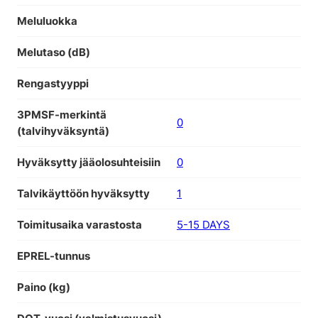
Meluluokka
Melutaso (dB)
Rengastyyppi
3PMSF-merkintä
0
(talvihyväksyntä)
Hyväksytty jääolosuhteisiin
0
Talvikäyttöön hyväksytty
1
Toimitusaika varastosta
5-15 DAYS
EPREL-tunnus
Paino (kg)