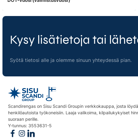
DOT-vuosi (valmistusvuosi)
Kysy lisätietoja tai lähet
Syötä tietosi alle ja olemme sinuun yhteydessä pian.
Scandirengas on Sisu Scandi Groupin verkkokauppa, josta löydät
henkilöautoista työkoneisiin. Laaja valikoima, kilpailukykyiset hi
suoraan perille.
Y-tunnus: 3553631-5
Follow us on Facebook
Follow us on Instagram
Follow us on Linkedin