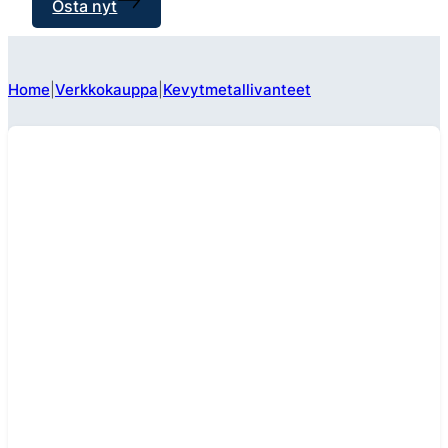
Osta nyt
Home
Verkkokauppa
Kevytmetallivanteet