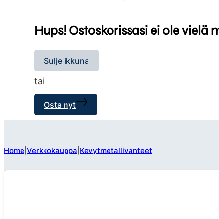
Hups! Ostoskorissasi ei ole vielä 
Sulje ikkuna
tai
Osta nyt
Home
Verkkokauppa
Kevytmetallivanteet