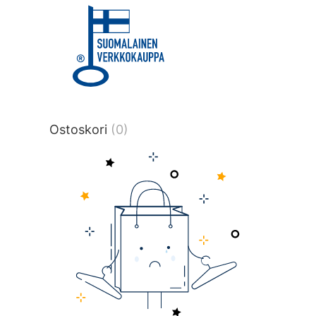
title or content.","post_type":
["product"],"ajax_loader_animation":"ripp
tmlmvi","meta_query":
[{"key":"_stock","value":"4","compare":">
data-original-query-vars="[]" data-page
pages="4514" data-start="1" data-end="
Ostoskori
(0)