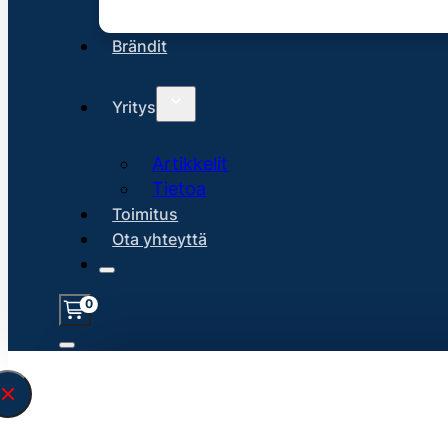
Brändit
Yritys
Artikkelit
Tietoa
Toimitus
Ota yhteyttä
0
Löysin
45140
hakuasi vastaavaa tu
\" found.<\/span><br>Make sure you hav
search query correctly.<br>Currently yo