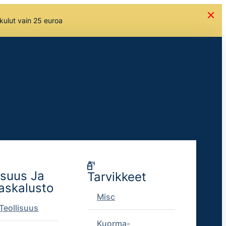
skulut vain 25 euroa
isuus Ja
Tarvikkeet
askalusto
Misc
Teollisuus
Kuorma-