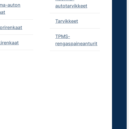
ma-auton
autotarvikkeet
aat
Tarvikkeet
orirenkaat
TPMS-
kirenkaat
rengaspaineanturit