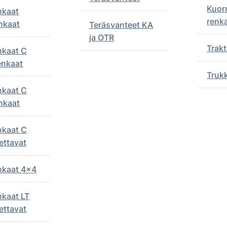
Kuor
nkaat
renk
nkaat
Teräsvanteet KA
ja OTR
Trakt
nkaat C
enkaat
Truk
nkaat C
nkaat
nkaat C
ettavat
enkaat 4x4
nkaat LT
ettavat