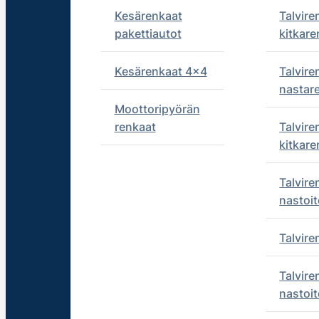
Kesärenkaat
Talvire
pakettiautot
kitkare
Kesärenkaat 4x4
Talvire
nastar
Moottoripyörän
renkaat
Talvire
kitkare
Talvire
nastoit
Talvir
Talvire
nastoit