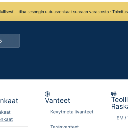
llisesti – tilaa sesongin uutuusrenkaat suoraan varastosta · Toimitu
Teoll
Vanteet
enkaat
Rask
Kevytmetallivanteet
nkaat
EM / 
enkaat
Teräsvanteet