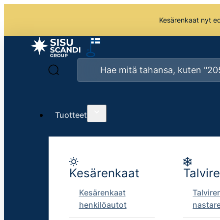
Kesärenkaat nyt edu
Tuotteet
Kesärenkaat
Talvir
Kesärenkaat
Talvire
henkilöautot
nastar