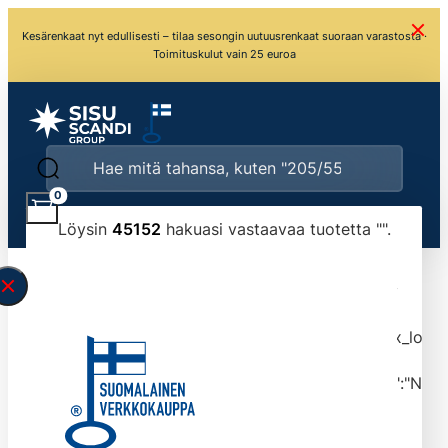
Kesärenkaat nyt edullisesti – tilaa sesongin uutuusrenkaat suoraan varastosta ·
Toimituskulut vain 25 euroa
0
Löysin
45152
hakuasi vastaavaa tuotetta "
".
\" found.<\/span><br>Make sure you have
typed the search query correctly.<br>Currently
you can search by title or content.","post_type":
["product"],"ajax_loader_animation":"ripple","ajax_load
tmlmvi","meta_query":
[{"key":"_stock","value":"4","compare":">=","type":"NUM
data-original-query-vars="[]" data-page="1"
data-max-pages="4516" data-start="1" data-