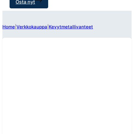
Osta nyt
Home
Verkkokauppa
Kevytmetallivanteet