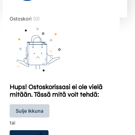
end="10">
Ostoskori
(0)
Hups! Ostoskorissasi ei ole vielä
mitään. Tässä mitä voit tehdä:
Sulje ikkuna
tai