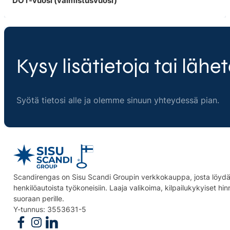
DOT-vuosi (valmistusvuosi)
Kysy lisätietoja tai lähet
Syötä tietosi alle ja olemme sinuun yhteydessä pian.
Scandirengas on Sisu Scandi Groupin verkkokauppa, josta löydät
henkilöautoista työkoneisiin. Laaja valikoima, kilpailukykyiset hi
suoraan perille.
Y-tunnus: 3553631-5
Follow us on Facebook
Follow us on Instagram
Follow us on Linkedin