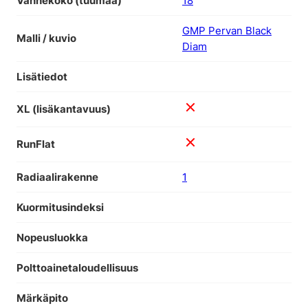
Vannekoko (tuumaa)
18
GMP Pervan Black
Malli / kuvio
Diam
Lisätiedot
XL (lisäkantavuus)
RunFlat
Radiaalirakenne
1
Kuormitusindeksi
Nopeusluokka
Polttoainetaloudellisuus
Märkäpito