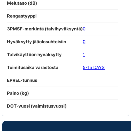
Melutaso (dB)
Rengastyyppi
3PMSF-merkintä (talvihyväksyntä)
0
Hyväksytty jääolosuhteisiin
0
Talvikäyttöön hyväksytty
1
Toimitusaika varastosta
5-15 DAYS
EPREL-tunnus
Paino (kg)
DOT-vuosi (valmistusvuosi)