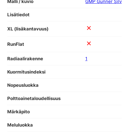
Malli / kuvio
GMP Gunner Silv
Lisätiedot
XL (lisäkantavuus)
RunFlat
Radiaalirakenne
1
Kuormitusindeksi
Nopeusluokka
Polttoainetaloudellisuus
Märkäpito
Meluluokka