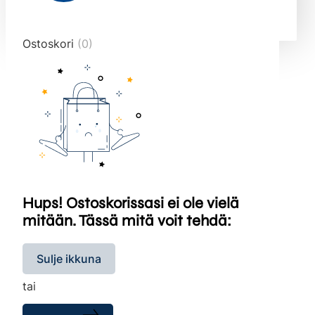
end="10">
Ostoskori
(0)
Hups! Ostoskorissasi ei ole vielä
mitään. Tässä mitä voit tehdä:
Sulje ikkuna
tai