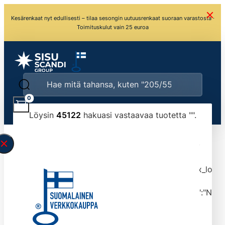
Kesärenkaat nyt edullisesti – tilaa sesongin uutuusrenkaat suoraan varastosta ·
Toimituskulut vain 25 euroa
0
Löysin
45122
hakuasi vastaavaa tuotetta "
".
\" found.<\/span><br>Make sure you have
typed the search query correctly.<br>Currently
you can search by title or content.","post_type":
["product"],"ajax_loader_animation":"ripple","ajax_load
tmlmvi","meta_query":
[{"key":"_stock","value":"4","compare":">=","type":"NUM
data-original-query-vars="[]" data-page="1"
data-max-pages="4513" data-start="1" data-