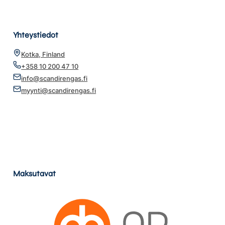
Yhteystiedot
Kotka, Finland
+358 10 200 47 10
info@scandirengas.fi
myynti@scandirengas.fi
Maksutavat