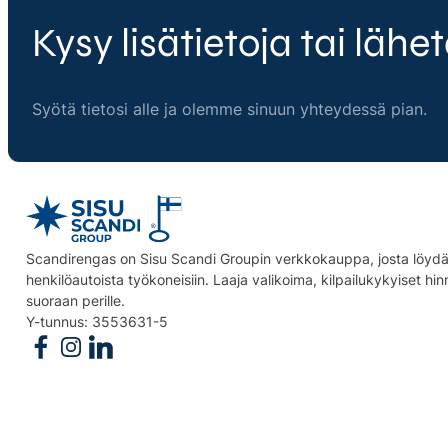
Kysy lisätietoja tai lähet
Syötä tietosi alle ja olemme sinuun yhteydessä pian.
Scandirengas on Sisu Scandi Groupin verkkokauppa, josta löydät
henkilöautoista työkoneisiin. Laaja valikoima, kilpailukykyiset hi
suoraan perille.
Y-tunnus: 3553631-5
Follow us on Facebook
Follow us on Instagram
Follow us on Linkedin