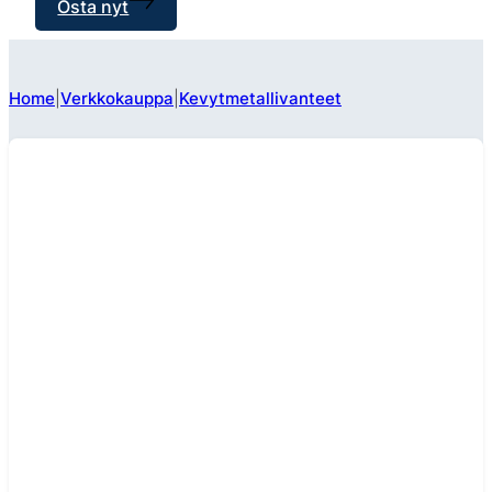
Osta nyt
Home
Verkkokauppa
Kevytmetallivanteet