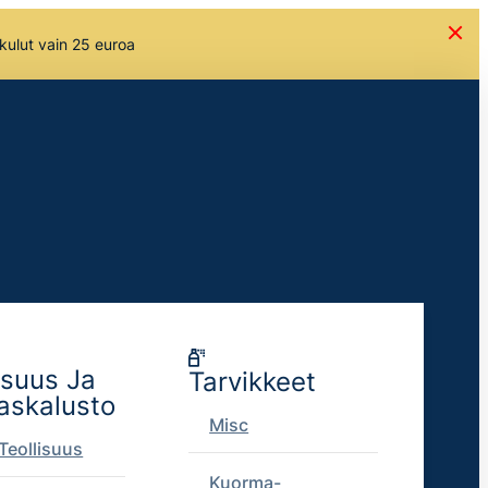
skulut vain 25 euroa
isuus Ja
Tarvikkeet
askalusto
Misc
Teollisuus
Kuorma-