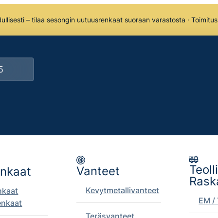
llisesti – tilaa sesongin uutuusrenkaat suoraan varastosta · Toimitu
Teoll
Vanteet
enkaat
Rask
Kevytmetallivanteet
nkaat
EM / 
enkaat
Teräsvanteet