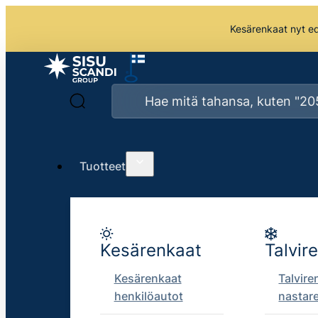
Kesärenkaat nyt edu
Tuotteet
Kesärenkaat
Talvir
Kesärenkaat
Talvire
henkilöautot
nastar