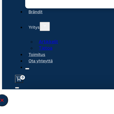
Brändit
Yritys
Artikkelit
Tietoa
Toimitus
Ota yhteyttä
0
Löysin
45153
hakuasi vastaavaa tu
\" found.<\/span><br>Make sure you hav
search query correctly.<br>Currently yo