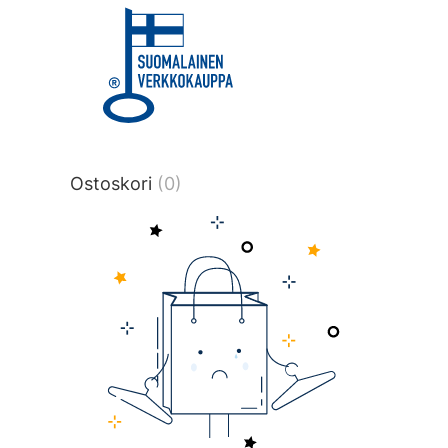
title or content.","post_type":
["product"],"ajax_loader_animation":"ripp
tmlmvi","meta_query":
[{"key":"_stock","value":"4","compare":">
data-original-query-vars="[]" data-page
pages="4516" data-start="1" data-end="
Ostoskori
(0)