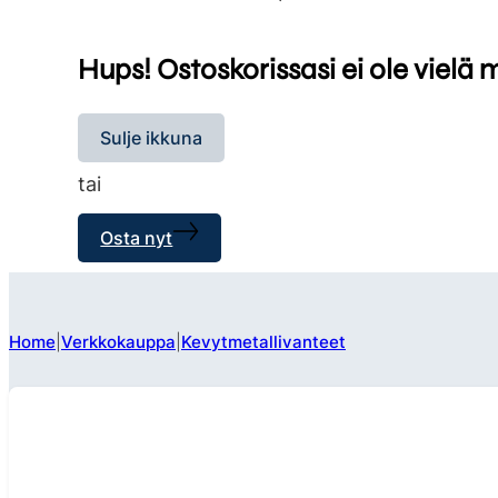
Hups! Ostoskorissasi ei ole vielä 
Sulje ikkuna
tai
Osta nyt
Home
Verkkokauppa
Kevytmetallivanteet