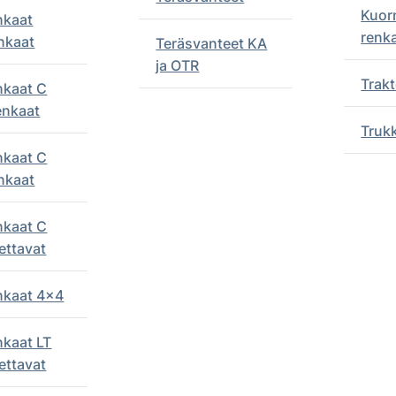
Kuor
nkaat
renk
nkaat
Teräsvanteet KA
ja OTR
Trakt
nkaat C
enkaat
Truk
nkaat C
nkaat
nkaat C
ettavat
enkaat 4x4
nkaat LT
ettavat