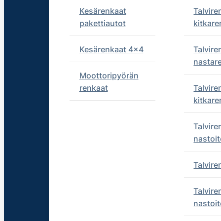
Kesärenkaat
Talvire
pakettiautot
kitkare
Kesärenkaat 4x4
Talvire
nastar
Moottoripyörän
renkaat
Talvire
kitkare
Talvire
nastoit
Talvir
Talvire
nastoit