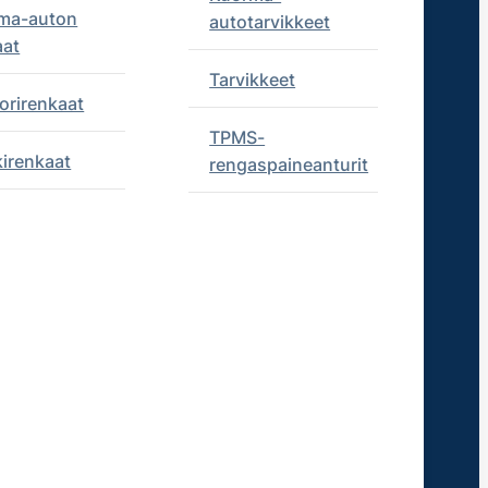
ma-auton
autotarvikkeet
aat
Tarvikkeet
orirenkaat
TPMS-
kirenkaat
rengaspaineanturit