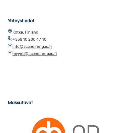
Yhteystiedot
Kotka, Finland
+358 10 200 47 10
info@scandirengas.fi
myynti@scandirengas.fi
Maksutavat