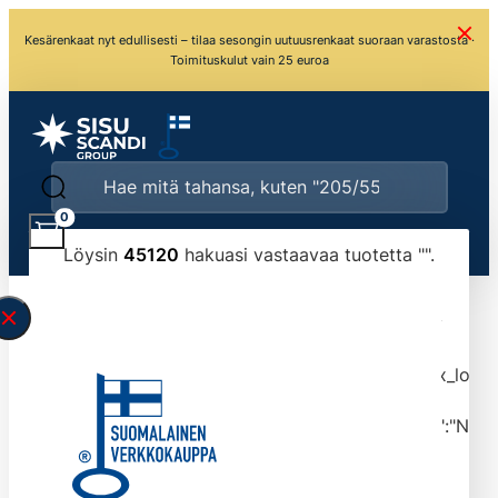
Kesärenkaat nyt edullisesti – tilaa sesongin uutuusrenkaat suoraan varastosta ·
Toimituskulut vain 25 euroa
0
Löysin
45120
hakuasi vastaavaa tuotetta "
".
\" found.<\/span><br>Make sure you have
typed the search query correctly.<br>Currently
you can search by title or content.","post_type":
["product"],"ajax_loader_animation":"ripple","ajax_load
tmlmvi","meta_query":
[{"key":"_stock","value":"4","compare":">=","type":"NUM
data-original-query-vars="[]" data-page="1"
data-max-pages="4512" data-start="1" data-