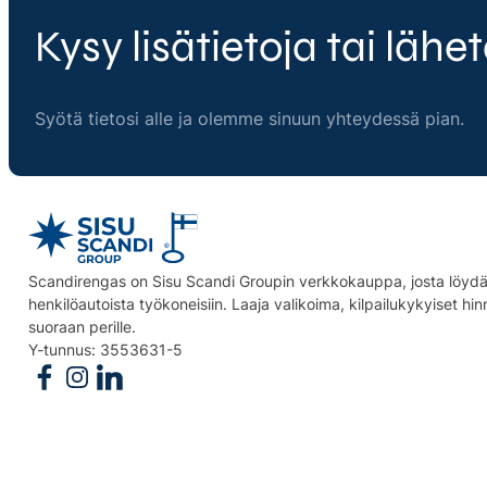
Kysy lisätietoja tai lähet
Syötä tietosi alle ja olemme sinuun yhteydessä pian.
Scandirengas on Sisu Scandi Groupin verkkokauppa, josta löydät
henkilöautoista työkoneisiin. Laaja valikoima, kilpailukykyiset hi
suoraan perille.
Y-tunnus: 3553631-5
Follow us on Facebook
Follow us on Instagram
Follow us on Linkedin