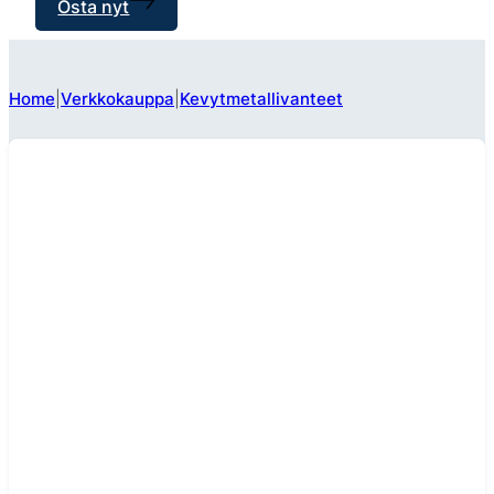
Osta nyt
Home
Verkkokauppa
Kevytmetallivanteet