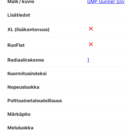
Malli / kuvio
GMP Gunner Silv
Lisätiedot
XL (lisäkantavuus)
RunFlat
Radiaalirakenne
1
Kuormitusindeksi
Nopeusluokka
Polttoainetaloudellisuus
Märkäpito
Meluluokka