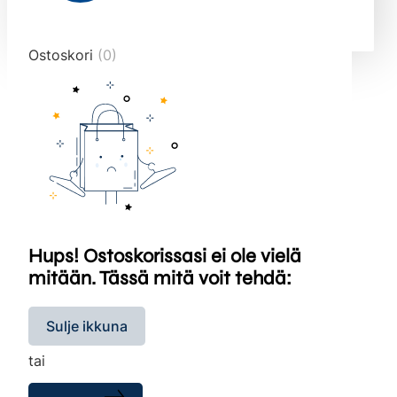
end="10">
Ostoskori
(0)
Hups! Ostoskorissasi ei ole vielä
mitään. Tässä mitä voit tehdä:
Sulje ikkuna
tai