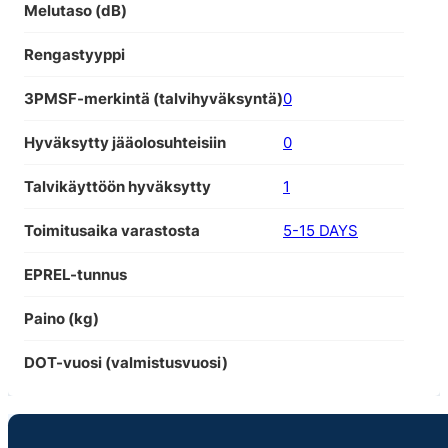
Melutaso (dB)
Rengastyyppi
3PMSF-merkintä (talvihyväksyntä)
0
Hyväksytty jääolosuhteisiin
0
Talvikäyttöön hyväksytty
1
Toimitusaika varastosta
5-15 DAYS
EPREL-tunnus
Paino (kg)
DOT-vuosi (valmistusvuosi)