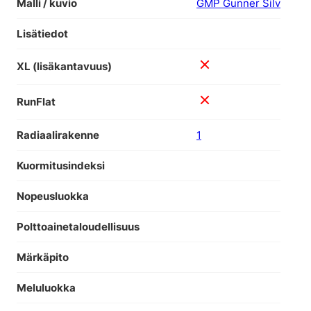
Malli / kuvio
GMP Gunner Silv
Lisätiedot
XL (lisäkantavuus)
RunFlat
Radiaalirakenne
1
Kuormitusindeksi
Nopeusluokka
Polttoainetaloudellisuus
Märkäpito
Meluluokka