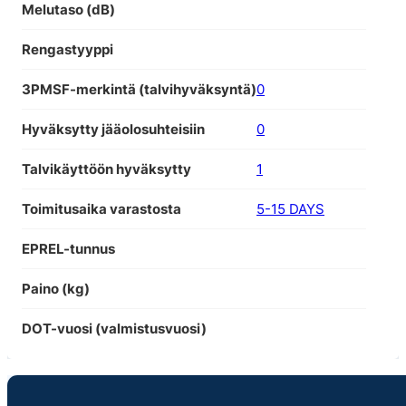
Melutaso (dB)
Rengastyyppi
3PMSF-merkintä (talvihyväksyntä)
0
Hyväksytty jääolosuhteisiin
0
Talvikäyttöön hyväksytty
1
Toimitusaika varastosta
5-15 DAYS
EPREL-tunnus
Paino (kg)
DOT-vuosi (valmistusvuosi)