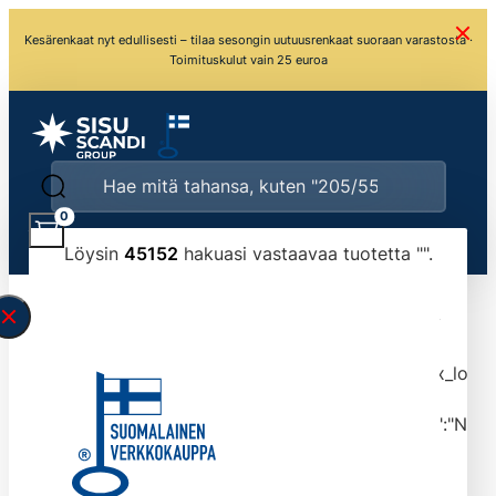
Kesärenkaat nyt edullisesti – tilaa sesongin uutuusrenkaat suoraan varastosta ·
Toimituskulut vain 25 euroa
0
Löysin
45152
hakuasi vastaavaa tuotetta "
".
\" found.<\/span><br>Make sure you have
typed the search query correctly.<br>Currently
you can search by title or content.","post_type":
["product"],"ajax_loader_animation":"ripple","ajax_load
tmlmvi","meta_query":
[{"key":"_stock","value":"4","compare":">=","type":"NUM
data-original-query-vars="[]" data-page="1"
data-max-pages="4516" data-start="1" data-