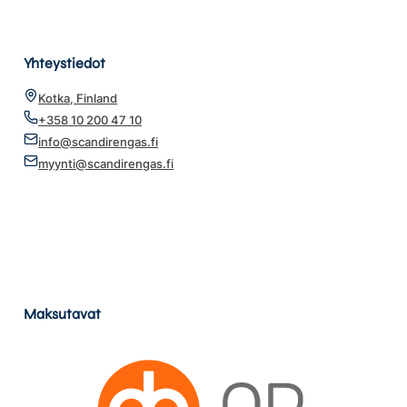
Yhteystiedot
Kotka, Finland
+358 10 200 47 10
info@scandirengas.fi
myynti@scandirengas.fi
Maksutavat