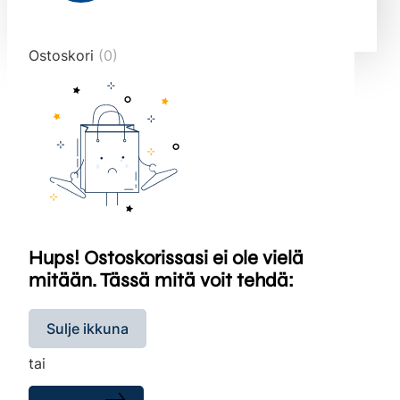
end="10">
Ostoskori
(0)
Hups! Ostoskorissasi ei ole vielä
mitään. Tässä mitä voit tehdä:
Sulje ikkuna
tai