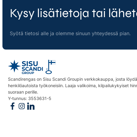
Kysy lisätietoja tai lähet
Syötä tietosi alle ja olemme sinuun yhteydessä pian.
Scandirengas on Sisu Scandi Groupin verkkokauppa, josta löydät
henkilöautoista työkoneisiin. Laaja valikoima, kilpailukykyiset hi
suoraan perille.
Y-tunnus: 3553631-5
Follow us on Facebook
Follow us on Instagram
Follow us on Linkedin