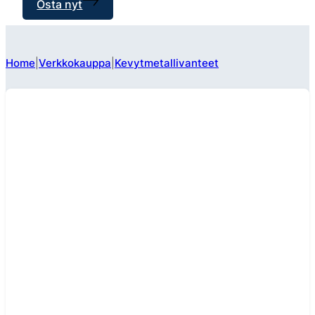
Osta nyt
Home
Verkkokauppa
Kevytmetallivanteet