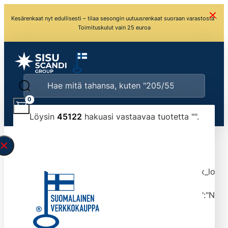
Kesärenkaat nyt edullisesti – tilaa sesongin uutuusrenkaat suoraan varastosta ·
Toimituskulut vain 25 euroa
0
Löysin
45122
hakuasi vastaavaa tuotetta "
".
\" found.<\/span><br>Make sure you have
typed the search query correctly.<br>Currently
you can search by title or content.","post_type":
["product"],"ajax_loader_animation":"ripple","ajax_load
tmlmvi","meta_query":
[{"key":"_stock","value":"4","compare":">=","type":"NUM
data-original-query-vars="[]" data-page="1"
data-max-pages="4513" data-start="1" data-