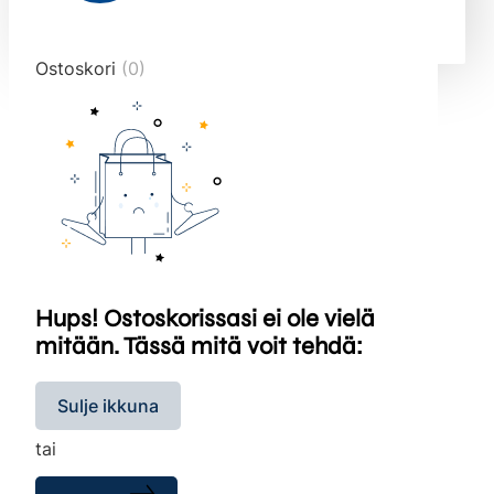
end="10">
Ostoskori
(0)
Hups! Ostoskorissasi ei ole vielä
mitään. Tässä mitä voit tehdä:
Sulje ikkuna
tai