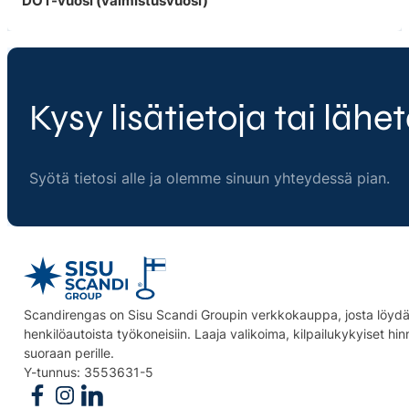
DOT-vuosi (valmistusvuosi)
Kysy lisätietoja tai lähet
Syötä tietosi alle ja olemme sinuun yhteydessä pian.
Scandirengas on Sisu Scandi Groupin verkkokauppa, josta löydät
henkilöautoista työkoneisiin. Laaja valikoima, kilpailukykyiset hi
suoraan perille.
Y-tunnus: 3553631-5
Follow us on Facebook
Follow us on Instagram
Follow us on Linkedin