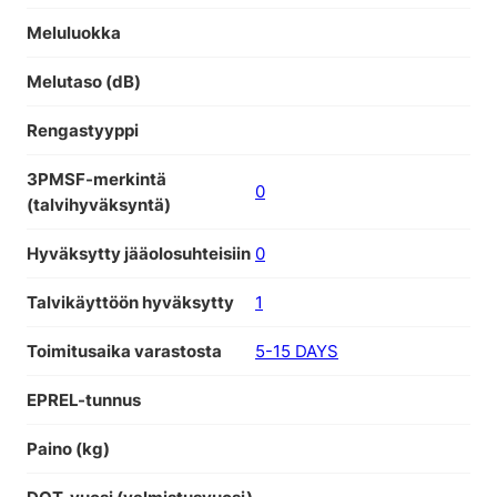
Meluluokka
Melutaso (dB)
Rengastyyppi
3PMSF-merkintä
0
(talvihyväksyntä)
Hyväksytty jääolosuhteisiin
0
Talvikäyttöön hyväksytty
1
Toimitusaika varastosta
5-15 DAYS
EPREL-tunnus
Paino (kg)