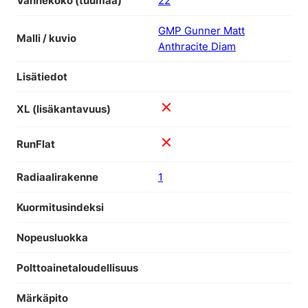
Vannekoko (tuumaa)
22
GMP Gunner Matt
Malli / kuvio
Anthracite Diam
Lisätiedot
XL (lisäkantavuus)
RunFlat
Radiaalirakenne
1
Kuormitusindeksi
Nopeusluokka
Polttoainetaloudellisuus
Märkäpito