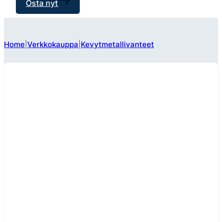
Osta nyt
Home
Verkkokauppa
Kevytmetallivanteet