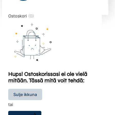
end="10">
Ostoskori
(0)
Hups! Ostoskorissasi ei ole vielä
mitään. Tässä mitä voit tehdä:
Sulje ikkuna
tai