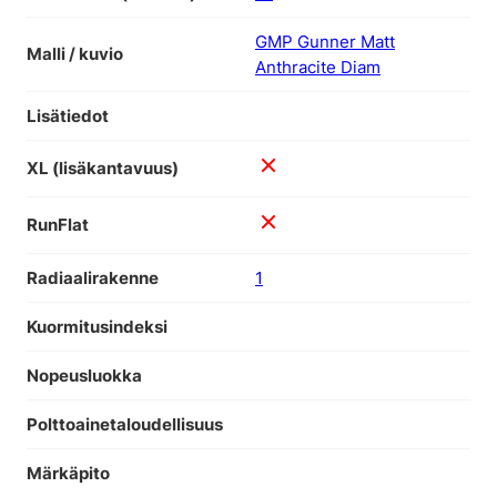
GMP Gunner Matt
Malli / kuvio
Anthracite Diam
Lisätiedot
XL (lisäkantavuus)
RunFlat
Radiaalirakenne
1
Kuormitusindeksi
Nopeusluokka
Polttoainetaloudellisuus
Märkäpito