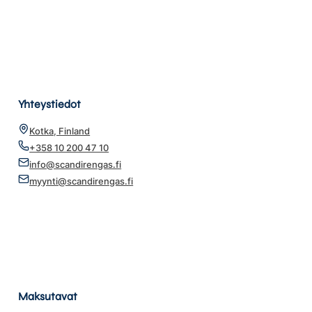
Yhteystiedot
Kotka, Finland
+358 10 200 47 10
info@scandirengas.fi
myynti@scandirengas.fi
Maksutavat