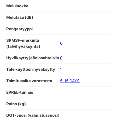
Meluluokka
Melutaso (dB)
Rengastyyppi
3PMSF-merkintä
0
(talvihyväksyntä)
Hyväksytty jääolosuhteisiin
0
Talvikäyttöön hyväksytty
1
Toimitusaika varastosta
5-15 DAYS
EPREL-tunnus
Paino (kg)
DOT-vuosi (valmistusvuosi)