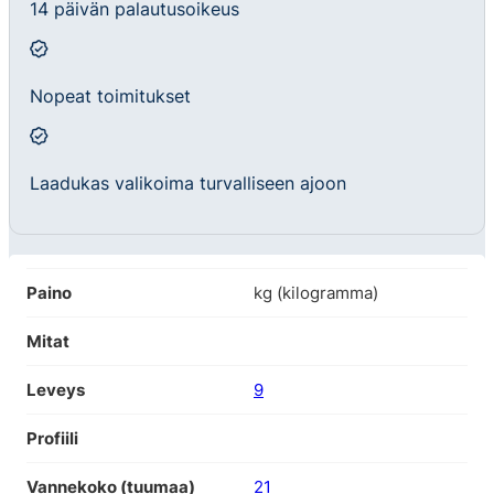
14 päivän palautusoikeus
Nopeat toimitukset
Laadukas valikoima turvalliseen ajoon
Paino
kg (kilogramma)
Mitat
Leveys
9
Profiili
Vannekoko (tuumaa)
21