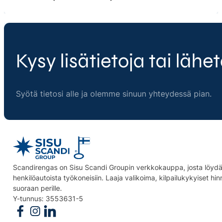
Kysy lisätietoja tai lähet
Syötä tietosi alle ja olemme sinuun yhteydessä pian.
Scandirengas on Sisu Scandi Groupin verkkokauppa, josta löydät
henkilöautoista työkoneisiin. Laaja valikoima, kilpailukykyiset hi
suoraan perille.
Y-tunnus: 3553631-5
Follow us on Facebook
Follow us on Instagram
Follow us on Linkedin