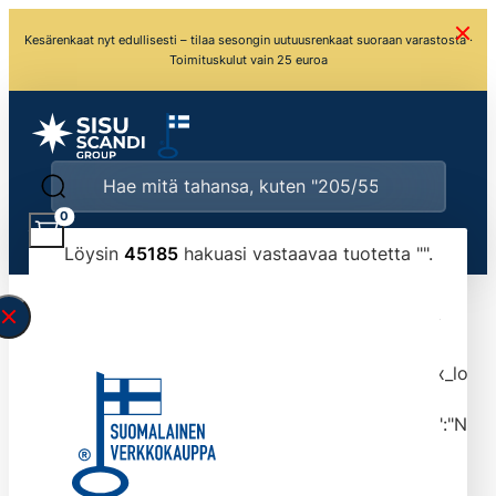
Kesärenkaat nyt edullisesti – tilaa sesongin uutuusrenkaat suoraan varastosta ·
Toimituskulut vain 25 euroa
0
Löysin
45185
hakuasi vastaavaa tuotetta "
".
\" found.<\/span><br>Make sure you have
typed the search query correctly.<br>Currently
you can search by title or content.","post_type":
["product"],"ajax_loader_animation":"ripple","ajax_load
tmlmvi","meta_query":
[{"key":"_stock","value":"4","compare":">=","type":"NUM
data-original-query-vars="[]" data-page="1"
data-max-pages="4519" data-start="1" data-