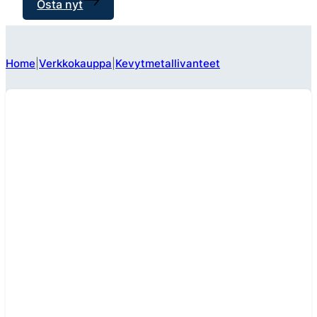
Osta nyt
Home
Verkkokauppa
Kevytmetallivanteet