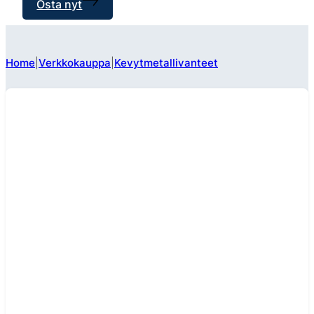
Osta nyt
Home
Verkkokauppa
Kevytmetallivanteet