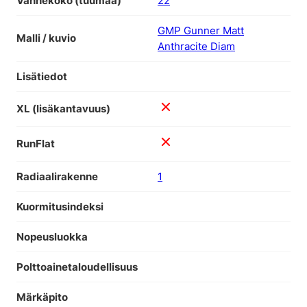
Vannekoko (tuumaa)
22
GMP Gunner Matt
Malli / kuvio
Anthracite Diam
Lisätiedot
XL (lisäkantavuus)
RunFlat
Radiaalirakenne
1
Kuormitusindeksi
Nopeusluokka
Polttoainetaloudellisuus
Märkäpito