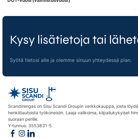
DOT-vuosi (valmistusvuosi)
Kysy lisätietoja tai lähet
Syötä tietosi alle ja olemme sinuun yhteydessä pian.
Scandirengas on Sisu Scandi Groupin verkkokauppa, josta löydät
henkilöautoista työkoneisiin. Laaja valikoima, kilpailukykyiset hi
suoraan perille.
Y-tunnus: 3553631-5
Follow us on Facebook
Follow us on Instagram
Follow us on Linkedin