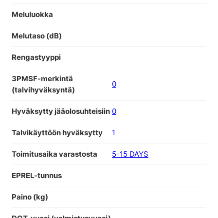
Meluluokka
Melutaso (dB)
Rengastyyppi
3PMSF-merkintä
0
(talvihyväksyntä)
Hyväksytty jääolosuhteisiin
0
Talvikäyttöön hyväksytty
1
Toimitusaika varastosta
5-15 DAYS
EPREL-tunnus
Paino (kg)