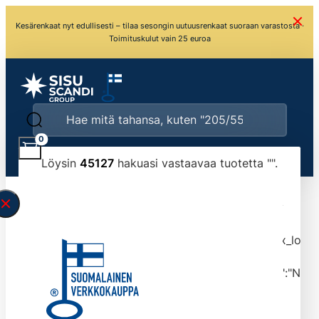
Kesärenkaat nyt edullisesti – tilaa sesongin uutuusrenkaat suoraan varastosta ·
Toimituskulut vain 25 euroa
0
Löysin
45127
hakuasi vastaavaa tuotetta "
".
\" found.<\/span><br>Make sure you have
typed the search query correctly.<br>Currently
you can search by title or content.","post_type":
["product"],"ajax_loader_animation":"ripple","ajax_load
tmlmvi","meta_query":
[{"key":"_stock","value":"4","compare":">=","type":"NUM
data-original-query-vars="[]" data-page="1"
data-max-pages="4513" data-start="1" data-