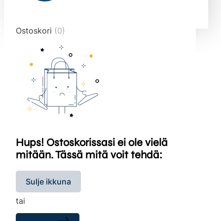
end="10">
Ostoskori
(0)
Hups! Ostoskorissasi ei ole vielä
mitään. Tässä mitä voit tehdä:
Sulje ikkuna
tai