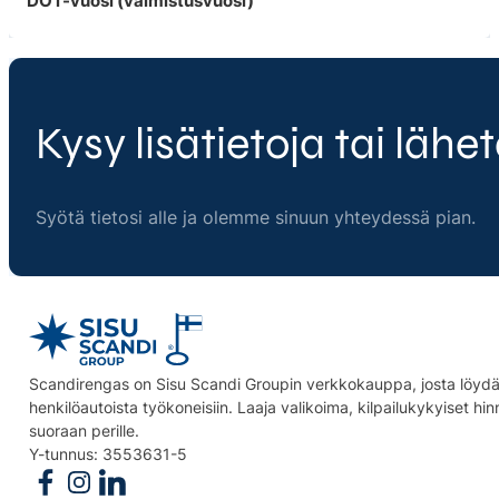
DOT-vuosi (valmistusvuosi)
Kysy lisätietoja tai lähet
Syötä tietosi alle ja olemme sinuun yhteydessä pian.
Scandirengas on Sisu Scandi Groupin verkkokauppa, josta löydät
henkilöautoista työkoneisiin. Laaja valikoima, kilpailukykyiset hi
suoraan perille.
Y-tunnus: 3553631-5
Follow us on Facebook
Follow us on Instagram
Follow us on Linkedin