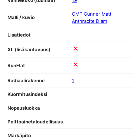
Vannekoko (tuumaa)
19
GMP Gunner Matt
Malli / kuvio
Anthracite Diam
Lisätiedot
XL (lisäkantavuus)
RunFlat
Radiaalirakenne
1
Kuormitusindeksi
Nopeusluokka
Polttoainetaloudellisuus
Märkäpito