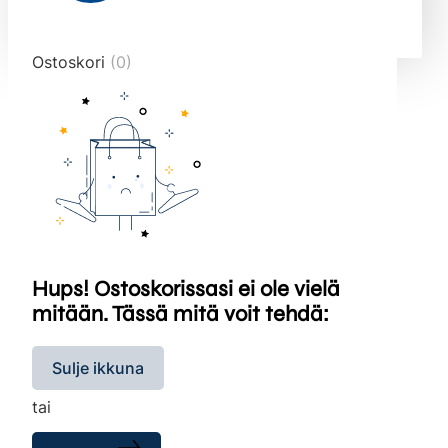
end="10">
Ostoskori
(0)
Hups! Ostoskorissasi ei ole vielä
mitään. Tässä mitä voit tehdä:
Sulje ikkuna
tai