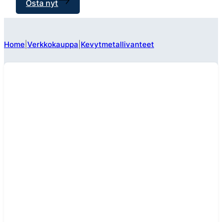
Osta nyt
Home
Verkkokauppa
Kevytmetallivanteet