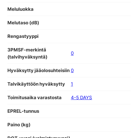
Meluluokka
Melutaso (dB)
Rengastyyppi
3PMSF-merkintä
0
(talvihyväksyntä)
Hyväksytty jääolosuhteisiin
0
Talvikäyttöön hyväksytty
1
Toimitusaika varastosta
4-5 DAYS
EPREL-tunnus
Paino (kg)