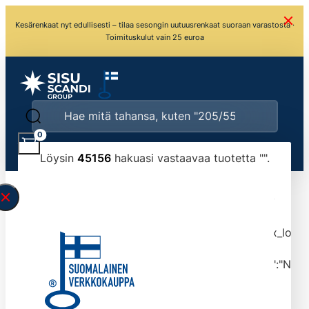
Kesärenkaat nyt edullisesti – tilaa sesongin uutuusrenkaat suoraan varastosta ·
Toimituskulut vain 25 euroa
0
Löysin
45156
hakuasi vastaavaa tuotetta "
".
\" found.<\/span><br>Make sure you have
typed the search query correctly.<br>Currently
you can search by title or content.","post_type":
["product"],"ajax_loader_animation":"ripple","ajax_load
tmlmvi","meta_query":
[{"key":"_stock","value":"4","compare":">=","type":"NUM
data-original-query-vars="[]" data-page="1"
data-max-pages="4516" data-start="1" data-