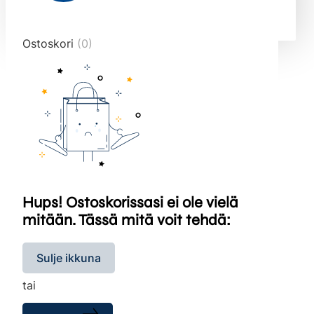
end="10">
Ostoskori
(0)
Hups! Ostoskorissasi ei ole vielä
mitään. Tässä mitä voit tehdä:
Sulje ikkuna
tai