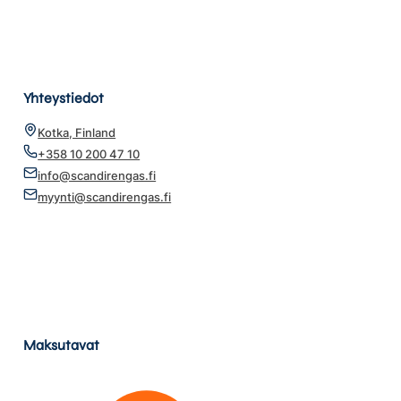
Yhteystiedot
Kotka, Finland
+358 10 200 47 10
info@scandirengas.fi
myynti@scandirengas.fi
Maksutavat