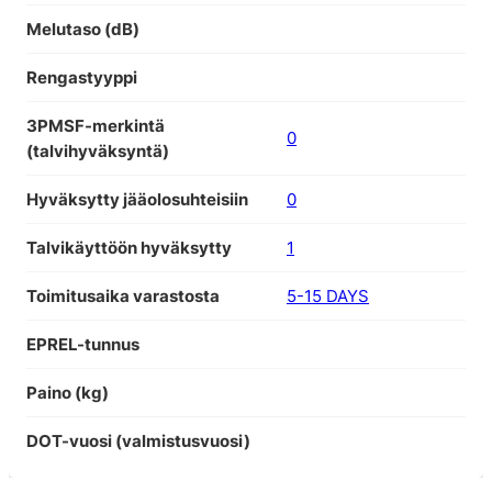
Melutaso (dB)
Rengastyyppi
3PMSF-merkintä
0
(talvihyväksyntä)
Hyväksytty jääolosuhteisiin
0
Talvikäyttöön hyväksytty
1
Toimitusaika varastosta
5-15 DAYS
EPREL-tunnus
Paino (kg)
DOT-vuosi (valmistusvuosi)