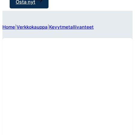
Osta nyt
Home
Verkkokauppa
Kevytmetallivanteet