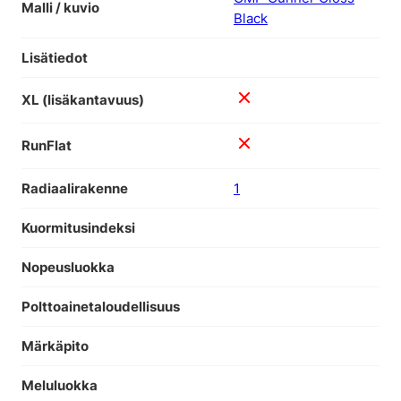
Malli / kuvio
Black
Lisätiedot
XL (lisäkantavuus)
RunFlat
Radiaalirakenne
1
Kuormitusindeksi
Nopeusluokka
Polttoainetaloudellisuus
Märkäpito
Meluluokka