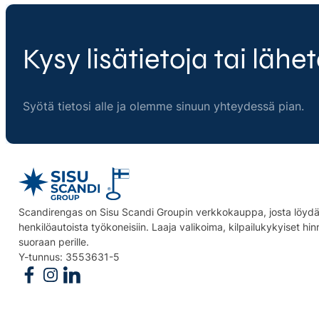
Kysy lisätietoja tai lähet
Syötä tietosi alle ja olemme sinuun yhteydessä pian.
Scandirengas on Sisu Scandi Groupin verkkokauppa, josta löydät
henkilöautoista työkoneisiin. Laaja valikoima, kilpailukykyiset hi
suoraan perille.
Y-tunnus: 3553631-5
Follow us on Facebook
Follow us on Instagram
Follow us on Linkedin