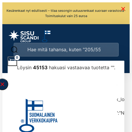
Kesärenkaat nyt edullisesti – tilaa sesongin uutuusrenkaat suoraan varastosta ·
Toimituskulut vain 25 euroa
0
Löysin
45153
hakuasi vastaavaa tuotetta "
".
\" found.<\/span><br>Make sure you have
typed the search query correctly.<br>Currently
you can search by title or content.","post_type":
["product"],"ajax_loader_animation":"ripple","ajax_load
tmlmvi","meta_query":
[{"key":"_stock","value":"4","compare":">=","type":"NUM
data-original-query-vars="[]" data-page="1"
data-max-pages="4516" data-start="1" data-