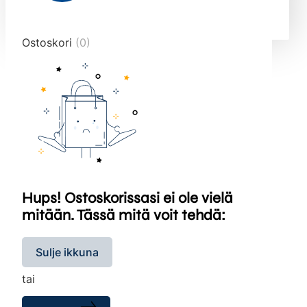
end="10">
Ostoskori
(0)
Hups! Ostoskorissasi ei ole vielä
mitään. Tässä mitä voit tehdä:
Sulje ikkuna
tai