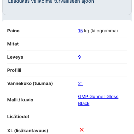
Laadukas valikoima turvalliseen ajoon
Paino
15
kg (kilogramma)
Mitat
Leveys
9
Profiili
Vannekoko (tuumaa)
21
GMP Gunner Gloss
Malli / kuvio
Black
Lisätiedot
XL (lisäkantavuus)