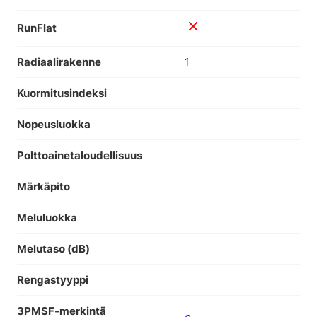
RunFlat
Radiaalirakenne
1
Kuormitusindeksi
Nopeusluokka
Polttoainetaloudellisuus
Märkäpito
Meluluokka
Melutaso (dB)
Rengastyyppi
3PMSF-merkintä