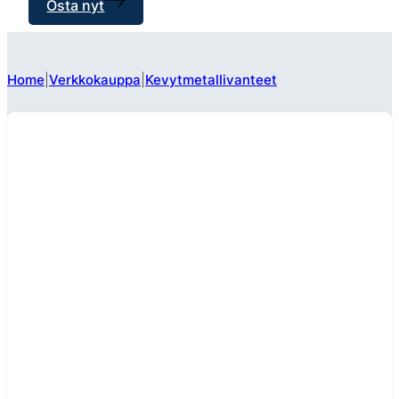
Osta nyt
Home
Verkkokauppa
Kevytmetallivanteet