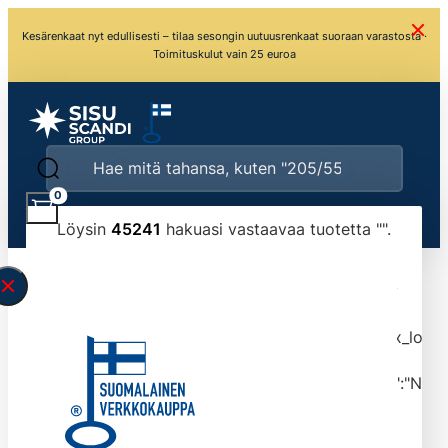
Kesärenkaat nyt edullisesti – tilaa sesongin uutuusrenkaat suoraan varastosta ·
Toimituskulut vain 25 euroa
0
Löysin
45241
hakuasi vastaavaa tuotetta "
".
\" found.<\/span><br>Make sure you have
typed the search query correctly.<br>Currently
you can search by title or content.","post_type":
["product"],"ajax_loader_animation":"ripple","ajax_load
tmlmvi","meta_query":
[{"key":"_stock","value":"4","compare":">=","type":"NUM
data-original-query-vars="[]" data-page="1"
data-max-pages="4525" data-start="1" data-