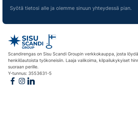
Syötä tietosi alle ja olemme sinuun yhteydessä pian.
Scandirengas on Sisu Scandi Groupin verkkokauppa, josta löydät
henkilöautoista työkoneisiin. Laaja valikoima, kilpailukykyiset hi
suoraan perille.
Y-tunnus: 3553631-5
Follow us on Facebook
Follow us on Instagram
Follow us on Linkedin