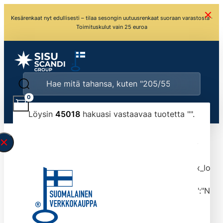
Kesärenkaat nyt edullisesti – tilaa sesongin uutuusrenkaat suoraan varastosta ·
Toimituskulut vain 25 euroa
0
Löysin
45018
hakuasi vastaavaa tuotetta "
".
\" found.<\/span><br>Make sure you have
typed the search query correctly.<br>Currently
you can search by title or content.","post_type":
["product"],"ajax_loader_animation":"ripple","ajax_load
tmlmvi","meta_query":
[{"key":"_stock","value":"4","compare":">=","type":"NUM
data-original-query-vars="[]" data-page="1"
data-max-pages="4502" data-start="1" data-