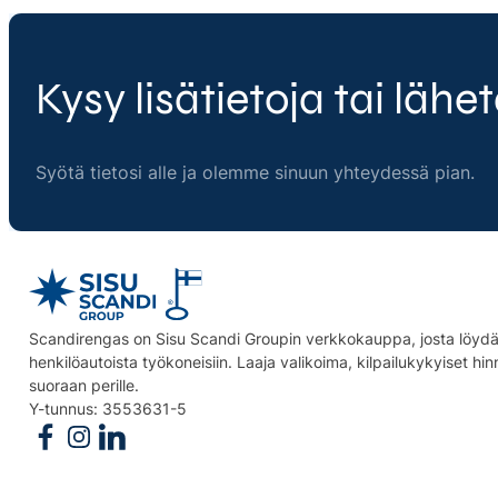
Kysy lisätietoja tai lähet
Syötä tietosi alle ja olemme sinuun yhteydessä pian.
Scandirengas on Sisu Scandi Groupin verkkokauppa, josta löydät
henkilöautoista työkoneisiin. Laaja valikoima, kilpailukykyiset hi
suoraan perille.
Y-tunnus: 3553631-5
Follow us on Facebook
Follow us on Instagram
Follow us on Linkedin