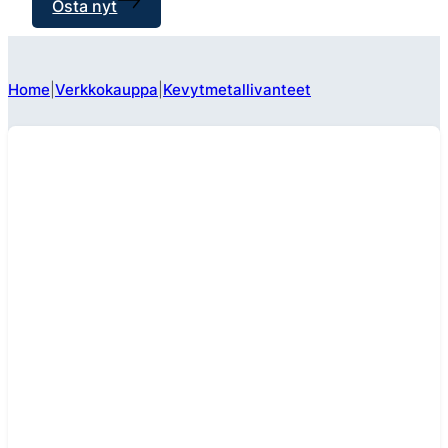
Osta nyt
Home
Verkkokauppa
Kevytmetallivanteet