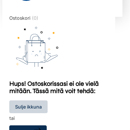
end="10">
Ostoskori
(0)
Hups! Ostoskorissasi ei ole vielä
mitään. Tässä mitä voit tehdä:
Sulje ikkuna
tai