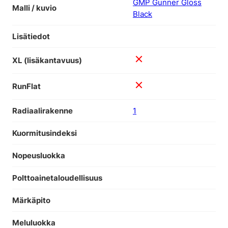
GMP Gunner Gloss
Malli / kuvio
Black
Lisätiedot
XL (lisäkantavuus)
RunFlat
Radiaalirakenne
1
Kuormitusindeksi
Nopeusluokka
Polttoainetaloudellisuus
Märkäpito
Meluluokka