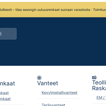
llisesti – tilaa sesongin uutuusrenkaat suoraan varastosta · Toimitu
Teoll
Vanteet
enkaat
Rask
Kevytmetallivanteet
nkaat
EM / 
enkaat
Teräsvanteet