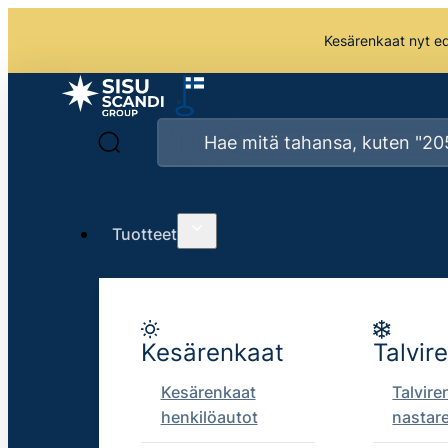
Kesärenkaat nyt edu
Tuotteet
Kesärenkaat
Talvir
Kesärenkaat
Talvire
henkilöautot
nastar