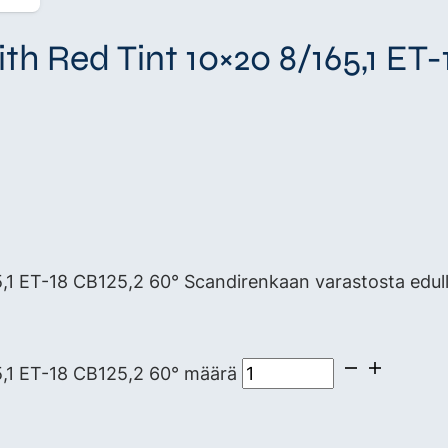
h Red Tint 10×20 8/165,1 ET-
,1 ET-18 CB125,2 60° Scandirenkaan varastosta edulli
5,1 ET-18 CB125,2 60° määrä