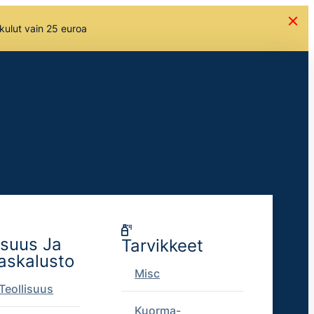
skulut vain 25 euroa
isuus Ja
Tarvikkeet
askalusto
Misc
Teollisuus
Kuorma-