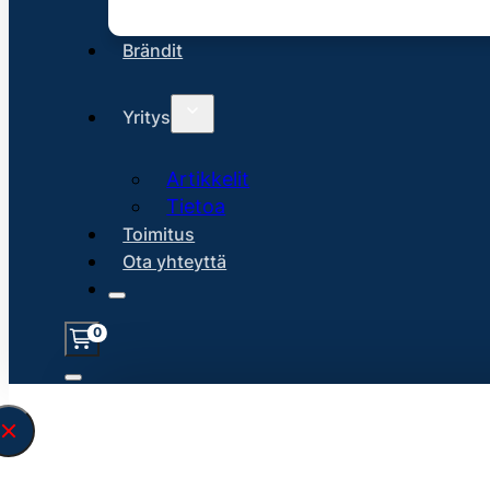
Brändit
Yritys
Artikkelit
Tietoa
Toimitus
Ota yhteyttä
0
Löysin
45152
hakuasi vastaavaa tu
\" found.<\/span><br>Make sure you hav
search query correctly.<br>Currently yo