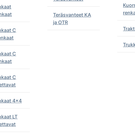
Kuor
nkaat
renk
nkaat
Teräsvanteet KA
ja OTR
Trakt
nkaat C
enkaat
Truk
nkaat C
nkaat
nkaat C
ettavat
enkaat 4x4
nkaat LT
ettavat