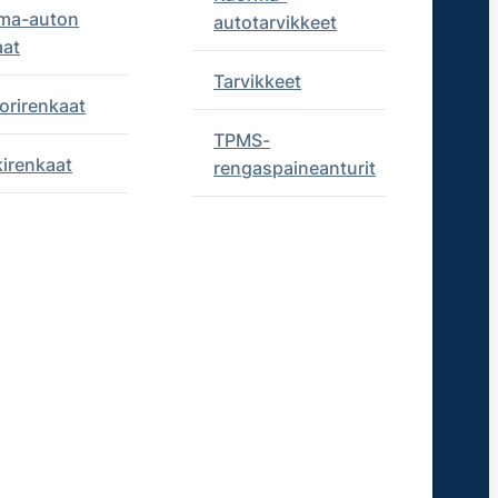
ma-auton
autotarvikkeet
aat
Tarvikkeet
orirenkaat
TPMS-
kirenkaat
rengaspaineanturit