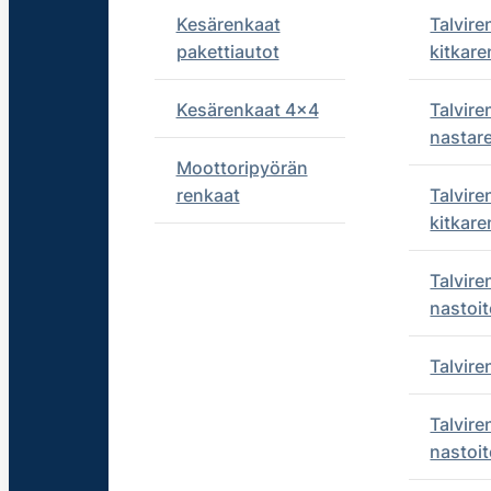
Kesärenkaat
Talvire
pakettiautot
kitkare
Kesärenkaat 4x4
Talvire
nastar
Moottoripyörän
renkaat
Talvire
kitkare
Talvire
nastoit
Talvir
Talvire
nastoit