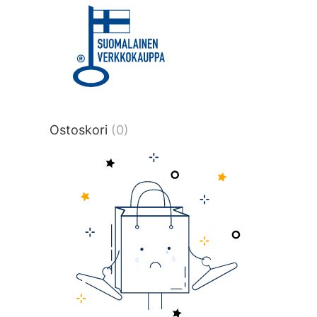
title or content.","post_type":
["product"],"ajax_loader_animation":"ripp
tmlmvi","meta_query":
[{"key":"_stock","value":"4","compare":">
data-original-query-vars="[]" data-page
pages="4516" data-start="1" data-end="
Ostoskori
(0)