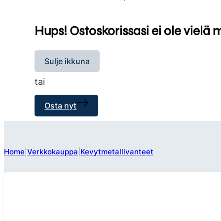
Hups! Ostoskorissasi ei ole vielä 
Sulje ikkuna
tai
Osta nyt
Home
Verkkokauppa
Kevytmetallivanteet