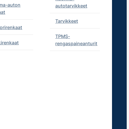
ma-auton
autotarvikkeet
aat
Tarvikkeet
orirenkaat
TPMS-
kirenkaat
rengaspaineanturit