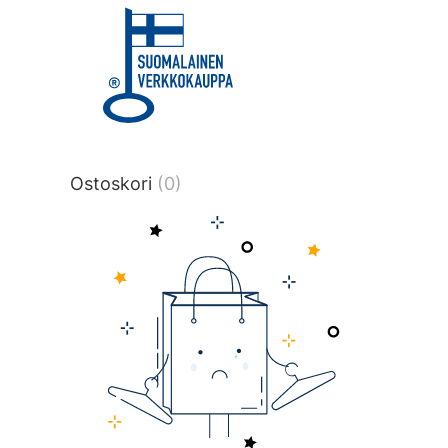
title or content.","post_type":
["product"],"ajax_loader_animation":"ripp
tmlmvi","meta_query":
[{"key":"_stock","value":"4","compare":">
data-original-query-vars="[]" data-page
pages="4512" data-start="1" data-end="
Ostoskori
(0)