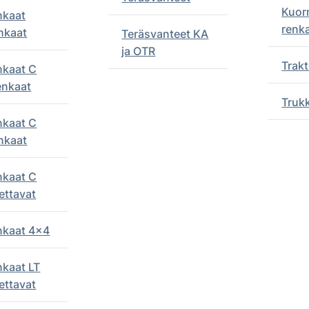
Kuor
nkaat
renk
nkaat
Teräsvanteet KA
ja OTR
Trakt
nkaat C
enkaat
Truk
nkaat C
nkaat
nkaat C
ettavat
enkaat 4x4
nkaat LT
ettavat