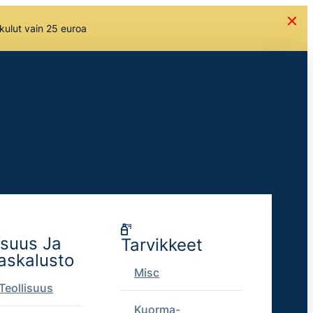
skulut vain 25 euroa
isuus Ja
Tarvikkeet
askalusto
Misc
Teollisuus
Kuorma-