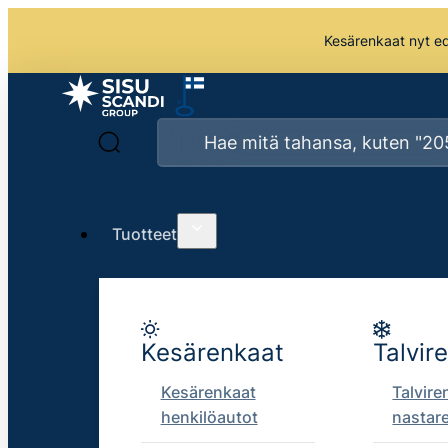
Kesärenkaat nyt edu
Tuotteet
Kesärenkaat
Talvir
Kesärenkaat
Talvire
henkilöautot
nastar