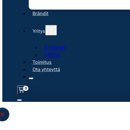
Brändit
Yritys
Artikkelit
Tietoa
Toimitus
Ota yhteyttä
0
Löysin
45117
hakuasi vastaavaa tu
\" found.<\/span><br>Make sure you hav
search query correctly.<br>Currently yo