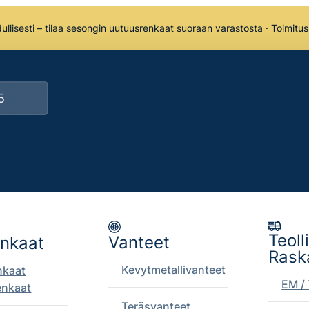
llisesti – tilaa sesongin uutuusrenkaat suoraan varastosta · Toimitu
Teoll
Vanteet
enkaat
Rask
Kevytmetallivanteet
nkaat
EM / 
enkaat
Teräsvanteet