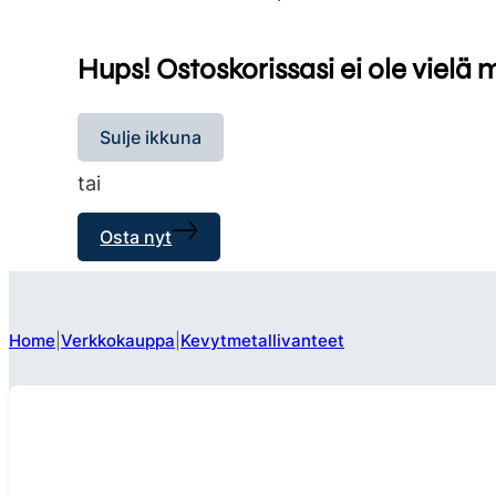
Hups! Ostoskorissasi ei ole vielä 
Sulje ikkuna
tai
Osta nyt
Home
Verkkokauppa
Kevytmetallivanteet