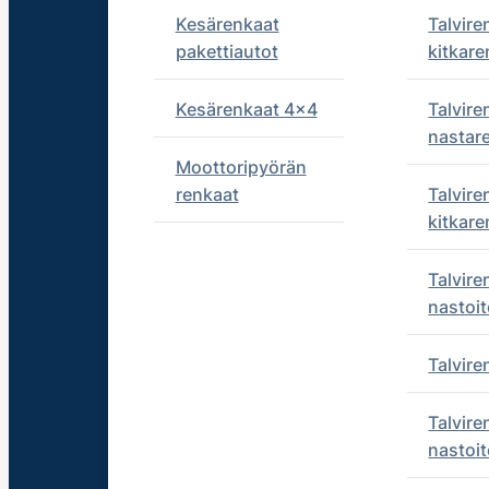
Kesärenkaat
Talvire
pakettiautot
kitkare
Kesärenkaat 4x4
Talvire
nastar
Moottoripyörän
renkaat
Talvire
kitkare
Talvire
nastoit
Talvir
Talvire
nastoit