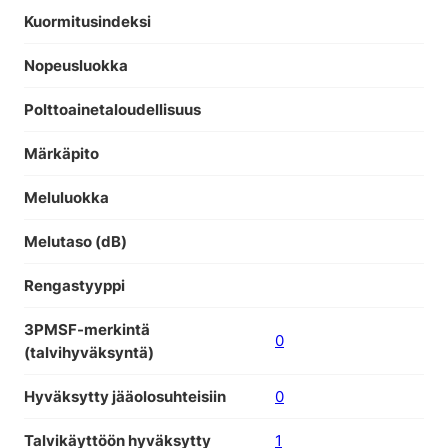
Kuormitusindeksi
Nopeusluokka
Polttoainetaloudellisuus
Märkäpito
Meluluokka
Melutaso (dB)
Rengastyyppi
3PMSF-merkintä
0
(talvihyväksyntä)
Hyväksytty jääolosuhteisiin
0
Talvikäyttöön hyväksytty
1