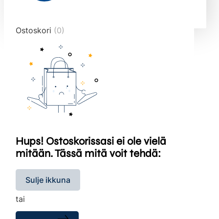
end="10">
Ostoskori
(0)
Hups! Ostoskorissasi ei ole vielä
mitään. Tässä mitä voit tehdä:
Sulje ikkuna
tai