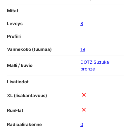
Mitat
Leveys
8
Profiili
Vannekoko (tuumaa)
19
DOTZ Suzuka
Malli / kuvio
bronze
Lisätiedot
XL (lisäkantavuus)
RunFlat
Radiaalirakenne
0