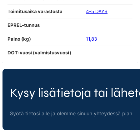
Toimitusaika varastosta
4-5 DAYS
EPREL-tunnus
Paino (kg)
11,83
DOT-vuosi (valmistusvuosi)
Kysy lisätietoja tai lähet
Syötä tietosi alle ja olemme sinuun yhteydessä pian.