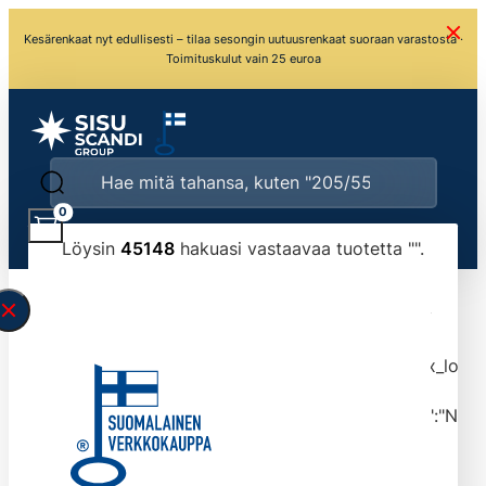
Kesärenkaat nyt edullisesti – tilaa sesongin uutuusrenkaat suoraan varastosta ·
Toimituskulut vain 25 euroa
0
Löysin
45148
hakuasi vastaavaa tuotetta "
".
\" found.<\/span><br>Make sure you have
typed the search query correctly.<br>Currently
you can search by title or content.","post_type":
["product"],"ajax_loader_animation":"ripple","ajax_load
tmlmvi","meta_query":
[{"key":"_stock","value":"4","compare":">=","type":"NUM
data-original-query-vars="[]" data-page="1"
data-max-pages="4515" data-start="1" data-