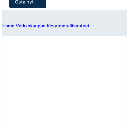
Osta nyt
Home
Verkkokauppa
Kevytmetallivanteet