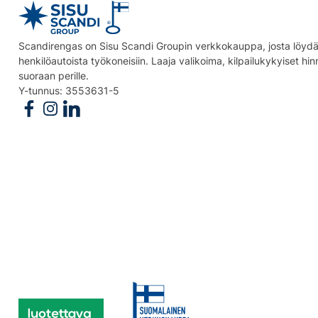
Scandirengas on Sisu Scandi Groupin verkkokauppa, josta löydät
henkilöautoista työkoneisiin. Laaja valikoima, kilpailukykyiset hi
suoraan perille.
Y-tunnus: 3553631-5
Follow us on Facebook
Follow us on Instagram
Follow us on Linkedin